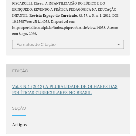
RISCAROLLI, Eliseu. A INFANTILIZAÇÃO DO LÚDICO E DO
BRINQUEDO: REVENDO A PRÁTICA PEDAGÓGICA NA EDUCAÇÃO
INFANTIL.
Revista Espaço do Currículo
,
[S. l.]
, v. 5, n. 1, 2012. DOI:
10.15687/rec.v5i1.14058. Disponível em:
https://periodicos.ufpb.br/index.php/rec/article/view/14058. Acesso
em: 8 ago. 2026.
Fomatos de Citação
EDIÇÃO
Vol.5 N.1 (2012) A PLURALIDADE DE OLHARES DAS
POLÍTICAS CURRICULARES NO BRASIL
SEÇÃO
Artigos