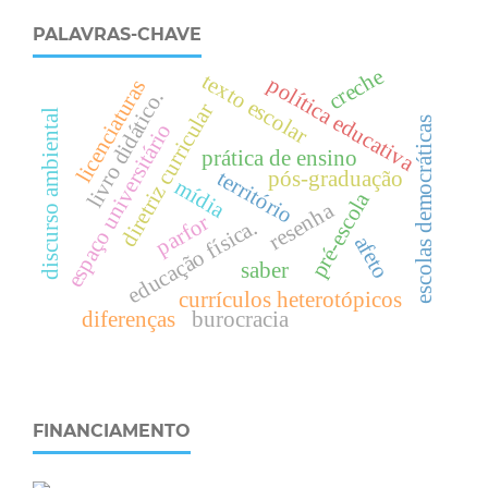
PALAVRAS-CHAVE
creche
texto escolar
política educativa
licenciaturas
livro didático.
diretriz curricular
discurso ambiental
escolas democráticas
espaço universitário
prática de ensino
território
pós-graduação
mídia
pré-escola
resenha
parfor
.
afeto
e
d
u
c
a
ç
ã
o
f
í
s
i
c
a
saber
currículos heterotópicos
diferenças
burocracia
FINANCIAMENTO