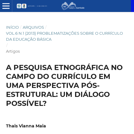
INÍCIO
/
ARQUIVOS
/
VOL.6 N.1 (2013) PROBLEMATIZAÇÕES SOBRE O CURRÍCULO
DA EDUCAÇÃO BÁSICA
/
Artigos
A PESQUISA ETNOGRÁFICA NO
CAMPO DO CURRÍCULO EM
UMA PERSPECTIVA PÓS-
ESTRUTURAL: UM DIÁLOGO
POSSÍVEL?
Thais Vianna Maia