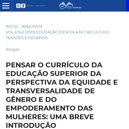
INÍCIO
/
ARQUIVOS
/
VOL.6 N.2 (2013) EDUCAÇÃO E ESCOLA NO SÉCULO XXI:
TENSÕES E DESAFIOS
/
Artigos
PENSAR O CURRÍCULO DA
EDUCAÇÃO SUPERIOR DA
PERSPECTIVA DA EQUIDADE E
TRANSVERSALIDADE DE
GÊNERO E DO
EMPODERAMENTO DAS
MULHERES: UMA BREVE
INTRODUÇÃO