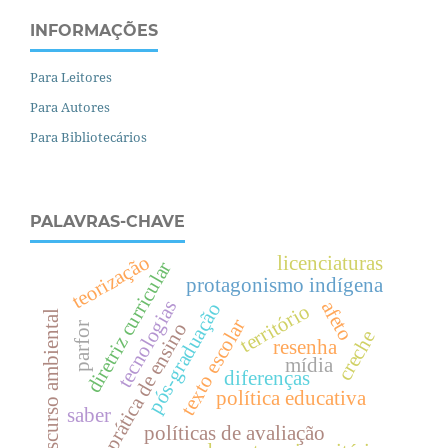
INFORMAÇÕES
Para Leitores
Para Autores
Para Bibliotecários
PALAVRAS-CHAVE
teorização
licenciaturas
diretriz curricular
protagonismo indígena
tecnologias
afeto
pós-graduação
território
discurso ambiental
texto escolar
prática de ensino
parfor
creche
resenha
mídia
diferenças
política educativa
saber
políticas de avaliação