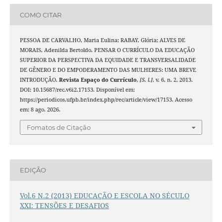
COMO CITAR
PESSOA DE CARVALHO, Maria Eulina; RABAY, Glória; ALVES DE
MORAIS, Adenilda Bertoldo. PENSAR O CURRÍCULO DA EDUCAÇÃO
SUPERIOR DA PERSPECTIVA DA EQUIDADE E TRANSVERSALIDADE
DE GÊNERO E DO EMPODERAMENTO DAS MULHERES: UMA BREVE
INTRODUÇÃO.
Revista Espaço do Currículo
,
[S. l.]
, v. 6, n. 2, 2013.
DOI: 10.15687/rec.v6i2.17153. Disponível em:
https://periodicos.ufpb.br/index.php/rec/article/view/17153. Acesso
em: 8 ago. 2026.
Fomatos de Citação
EDIÇÃO
Vol.6 N.2 (2013) EDUCAÇÃO E ESCOLA NO SÉCULO
XXI: TENSÕES E DESAFIOS