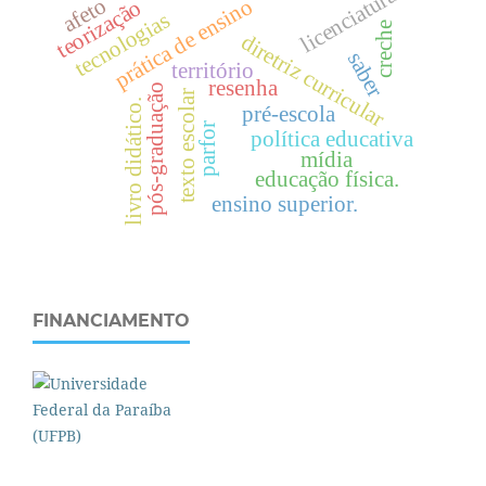
licenciaturas
afeto
prática de ensino
teorização
tecnologias
creche
diretriz curricular
saber
território
resenha
pós-graduação
texto escolar
livro didático.
pré-escola
parfor
política educativa
mídia
educação física.
ensino superior.
FINANCIAMENTO