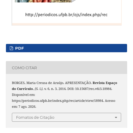
PDF
COMO CITAR
BORGES, Maria Creusa de Araújo. APRESENTAÇÃO.
Revista Espaço
do Currículo
,
[S. l.]
, v. 6, n. 3, 2014. DOI: 10.15687/rec.v6i3.18984.
Disponível em:
https://periodicos.ufpb.br/index.php/rec/article/view/18984. Acesso
em: 7 ago. 2026.
Fomatos de Citação