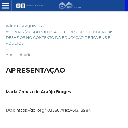
INÍCIO
/
ARQUIVOS
/
VOL.6 N.3 (2013) A POLÍTICA DE CURRÍCULO: TENDÊNCIAS E
DESAFIOS NO CONTEXTO DA EDUCAÇÃO DE JOVENS E
ADULTOS
/
Apresentação
APRESENTAÇÃO
Maria Creusa de Araújo Borges
DOI:
https://doi.org/10.15687/rec.v6i3.18984