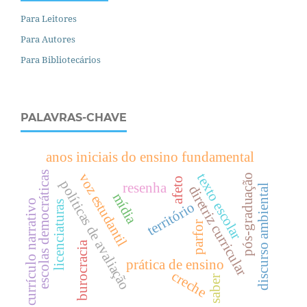
Para Leitores
Para Autores
Para Bibliotecários
PALAVRAS-CHAVE
anos iniciais do ensino fundamental
escolas democráticas
texto escolar
voz estudantil
pós-graduação
afeto
políticas de avaliação
resenha
discurso ambiental
diretriz curricular
mídia
currículo narrativo
licenciaturas
território
parfor
burocracia
prática de ensino
creche
saber