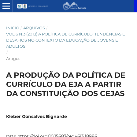
INÍCIO
/
ARQUIVOS
/
VOL.6 N.3 (2013) A POLÍTICA DE CURRÍCULO: TENDÊNCIAS E
DESAFIOS NO CONTEXTO DA EDUCAÇÃO DE JOVENS E
ADULTOS
/
Artigos
A PRODUÇÃO DA POLÍTICA DE
CURRÍCULO DA EJA A PARTIR
DA CONSTITUIÇÃO DOS CEJAS
Kleber Gonsalves Bignarde
DOI:
https://doi.org/10.15687/rec.v6i3.18986