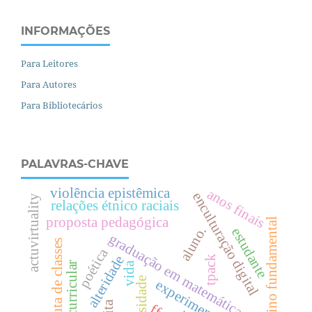
INFORMAÇÕES
Para Leitores
Para Autores
Para Bibliotecários
PALAVRAS-CHAVE
violência epistêmica
anos finais
enculturação digital
actuvirtuality
relações étnico raciais
proposta pedagógica
ensino fundamental
aluno.
estudante
graduação em matemática
luta de classes
poética
alteridade
tpack
teoria curricular
vida
diversidade
experimentação