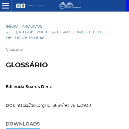
INÍCIO
/
ARQUIVOS
/
VOL.8, N.1 (2015) POLÍTICAS CURRICULARES: TECENDO
DISCURSOS PLURAIS
/
Glossário
GLOSSÁRIO
Edileuda Soares Diniz
DOI:
https://doi.org/10.15687/rec.v8i1.23930
DOWNLOADS