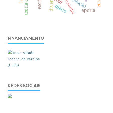
escrita
ffsd
resenha
diário
aporia
FINANCIAMENTO
REDES SOCIAIS