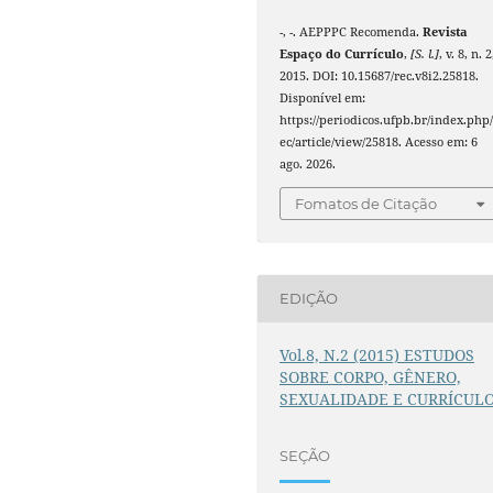
-, -. AEPPPC Recomenda.
Revista
Espaço do Currículo
,
[S. l.]
, v. 8, n. 2
2015. DOI: 10.15687/rec.v8i2.25818.
Disponível em:
https://periodicos.ufpb.br/index.php/
ec/article/view/25818. Acesso em: 6
ago. 2026.
Fomatos de Citação
EDIÇÃO
Vol.8, N.2 (2015) ESTUDOS
SOBRE CORPO, GÊNERO,
SEXUALIDADE E CURRÍCUL
SEÇÃO