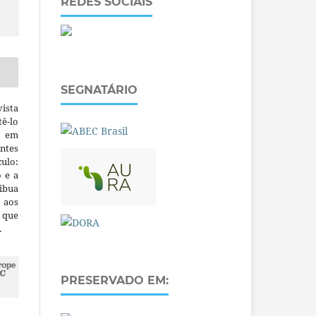
REDES SOCIAIS
SEGNATÁRIO
ista
ê-lo
m em
ntes
culo:
o e a
ibua
 aos
a que
.
PRESERVADO EM: