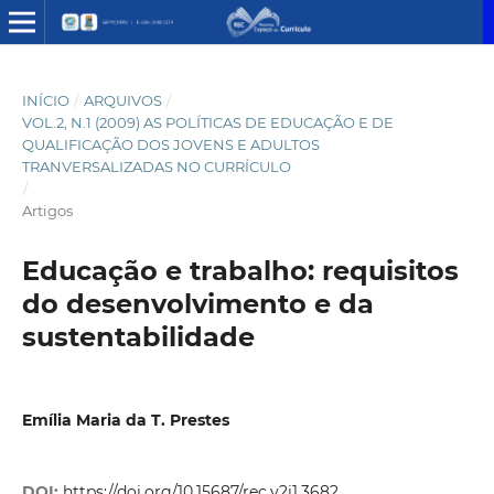
INÍCIO
/
ARQUIVOS
/
VOL.2, N.1 (2009) AS POLÍTICAS DE EDUCAÇÃO E DE
QUALIFICAÇÃO DOS JOVENS E ADULTOS
TRANVERSALIZADAS NO CURRÍCULO
/
Artigos
Educação e trabalho: requisitos
do desenvolvimento e da
sustentabilidade
Emília Maria da T. Prestes
DOI:
https://doi.org/10.15687/rec.v2i1.3682