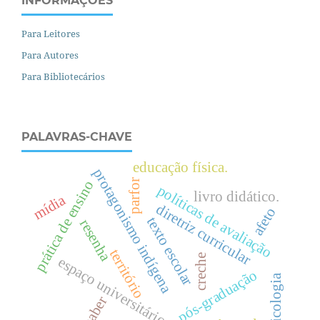
INFORMAÇÕES
Para Leitores
Para Autores
Para Bibliotecários
PALAVRAS-CHAVE
educação física.
protagonismo indígena
parfor
prática de ensino
políticas de avaliação
livro didático.
mídia
diretriz curricular
afeto
texto escolar
resenha
território
creche
espaço universitário
pós-graduação
psicologia
saber