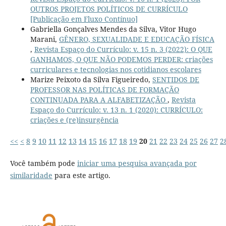
OUTROS PROJETOS POLÍTICOS DE CURRÍCULO
[Publicação em Fluxo Contínuo]
Gabriella Gonçalves Mendes da Silva, Vitor Hugo
Marani,
GÊNERO, SEXUALIDADE E EDUCAÇÃO FÍSICA
,
Revista Espaço do Currículo: v. 15 n. 3 (2022): O QUE
GANHAMOS, O QUE NÃO PODEMOS PERDER: criações
curriculares e tecnologias nos cotidianos escolares
Marize Peixoto da Silva Figueiredo,
SENTIDOS DE
PROFESSOR NAS POLÍTICAS DE FORMAÇÃO
CONTINUADA PARA A ALFABETIZAÇÃO
,
Revista
Espaço do Currículo: v. 13 n. 1 (2020): CURRÍCULO:
criações e (re)insurgência
<<
<
8
9
10
11
12
13
14
15
16
17
18
19
20
21
22
23
24
25
26
27
2
Você também pode
iniciar uma pesquisa avançada por
similaridade
para este artigo.