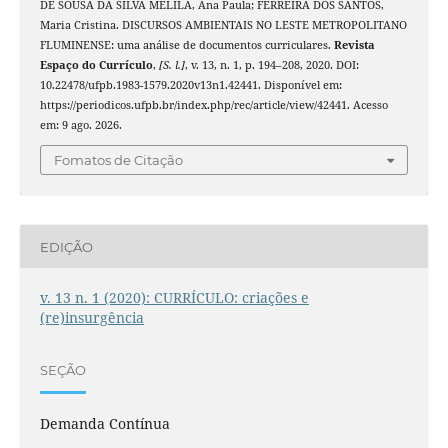
DE SOUSA DA SILVA MELILA, Ana Paula; FERREIRA DOS SANTOS,
Maria Cristina. DISCURSOS AMBIENTAIS NO LESTE METROPOLITANO
FLUMINENSE: uma análise de documentos curriculares.
Revista
Espaço do Currículo
,
[S. l.]
, v. 13, n. 1, p. 194–208, 2020. DOI:
10.22478/ufpb.1983-1579.2020v13n1.42441. Disponível em:
https://periodicos.ufpb.br/index.php/rec/article/view/42441. Acesso
em: 9 ago. 2026.
Fomatos de Citação
EDIÇÃO
v. 13 n. 1 (2020): CURRÍCULO: criações e
(re)insurgência
SEÇÃO
Demanda Contínua