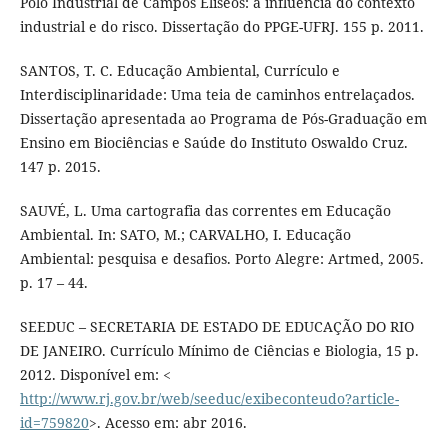
Pólo Industrial de Campos Elíseos: a influência do contexto
industrial e do risco. Dissertação do PPGE-UFRJ. 155 p. 2011.
SANTOS, T. C. Educação Ambiental, Currículo e
Interdisciplinaridade: Uma teia de caminhos entrelaçados.
Dissertação apresentada ao Programa de Pós-Graduação em
Ensino em Biociências e Saúde do Instituto Oswaldo Cruz.
147 p. 2015.
SAUVÉ, L. Uma cartografia das correntes em Educação
Ambiental. In: SATO, M.; CARVALHO, I. Educação
Ambiental: pesquisa e desafios. Porto Alegre: Artmed, 2005.
p. 17 – 44.
SEEDUC – SECRETARIA DE ESTADO DE EDUCAÇÃO DO RIO
DE JANEIRO. Currículo Mínimo de Ciências e Biologia, 15 p.
2012. Disponível em: <
http://www.rj.gov.br/web/seeduc/exibeconteudo?article-
id=759820
>. Acesso em: abr 2016.