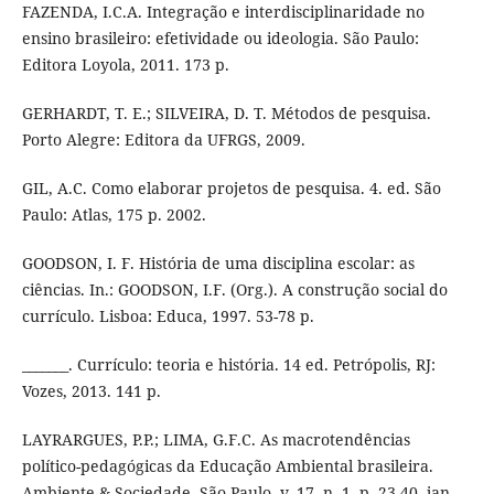
FAZENDA, I.C.A. Integração e interdisciplinaridade no
ensino brasileiro: efetividade ou ideologia. São Paulo:
Editora Loyola, 2011. 173 p.
GERHARDT, T. E.; SILVEIRA, D. T. Métodos de pesquisa.
Porto Alegre: Editora da UFRGS, 2009.
GIL, A.C. Como elaborar projetos de pesquisa. 4. ed. São
Paulo: Atlas, 175 p. 2002.
GOODSON, I. F. História de uma disciplina escolar: as
ciências. In.: GOODSON, I.F. (Org.). A construção social do
currículo. Lisboa: Educa, 1997. 53-78 p.
_______. Currículo: teoria e história. 14 ed. Petrópolis, RJ:
Vozes, 2013. 141 p.
LAYRARGUES, P.P.; LIMA, G.F.C. As macrotendências
político-pedagógicas da Educação Ambiental brasileira.
Ambiente & Sociedade. São Paulo, v. 17, n. 1, p. 23-40, jan.-