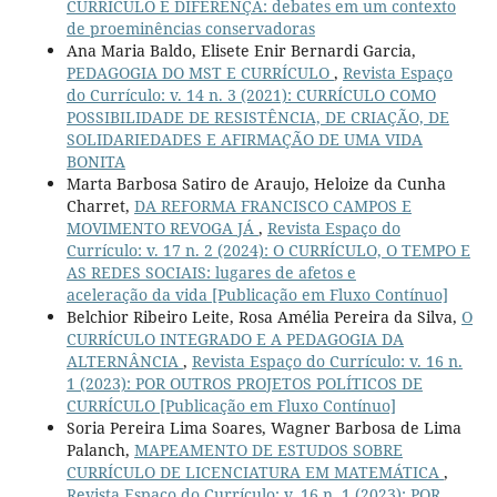
CURRÍCULO E DIFERENÇA: debates em um contexto
de proeminências conservadoras
Ana Maria Baldo, Elisete Enir Bernardi Garcia,
PEDAGOGIA DO MST E CURRÍCULO
,
Revista Espaço
do Currículo: v. 14 n. 3 (2021): CURRÍCULO COMO
POSSIBILIDADE DE RESISTÊNCIA, DE CRIAÇÃO, DE
SOLIDARIEDADES E AFIRMAÇÃO DE UMA VIDA
BONITA
Marta Barbosa Satiro de Araujo, Heloize da Cunha
Charret,
DA REFORMA FRANCISCO CAMPOS E
MOVIMENTO REVOGA JÁ
,
Revista Espaço do
Currículo: v. 17 n. 2 (2024): O CURRÍCULO, O TEMPO E
AS REDES SOCIAIS: lugares de afetos e
aceleração da vida [Publicação em Fluxo Contínuo]
Belchior Ribeiro Leite, Rosa Amélia Pereira da Silva,
O
CURRÍCULO INTEGRADO E A PEDAGOGIA DA
ALTERNÂNCIA
,
Revista Espaço do Currículo: v. 16 n.
1 (2023): POR OUTROS PROJETOS POLÍTICOS DE
CURRÍCULO [Publicação em Fluxo Contínuo]
Soria Pereira Lima Soares, Wagner Barbosa de Lima
Palanch,
MAPEAMENTO DE ESTUDOS SOBRE
CURRÍCULO DE LICENCIATURA EM MATEMÁTICA
,
Revista Espaço do Currículo: v. 16 n. 1 (2023): POR