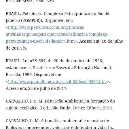
Brasília: MMA, 2005. 52p.
BRASIL. Petrobrás. Complexo Petroquímico do Rio de
Janeiro (COMPERJ). Disponível em:
<
http://www.petrobras.com.br/pt/nossas-
atividades/principais-operacoes/refinarias/complexo-
petroquimico-do-rio-de-janeiro.htm
>. Acesso em: 10 de julho
de 2017. b.
BRASIL. Lei nº 9.394, de 20 de dezembro de 1996,
estabelece as Diretrizes e Bases da Educação Nacional.
Brasília, 1996. Disponível em:
<
http://www.planalto.gov.br/ccivil_03/leis/L9394.htm
>.
Acesso em: 25 de julho de 2017.
CARVALHO, I. C. M. Educação Ambiental: a formação do
sujeito ecológico. 5 ed., São Paulo: Cortez Editora, 2011.
CARVALHO, L. M. A temática ambiental e o ensino de
Biologia: compreender, valorizar e defender a vida. In.: