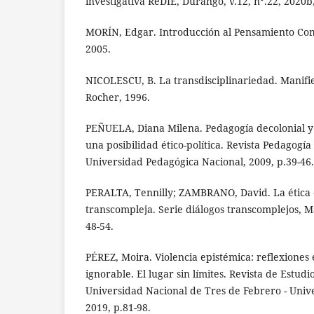
investigativa ReDIE, Durango, v.12, n°.22, 2020b
MORÍN, Edgar. Introducción al Pensamiento Com
2005.
NICOLESCU, B. La transdisciplinariedad. Manifi
Rocher, 1996.
PEÑUELA, Diana Milena. Pedagogía decolonial y
una posibilidad ético-política. Revista Pedagogía 
Universidad Pedagógica Nacional, 2009, p.39-46.
PERALTA, Tennilly; ZAMBRANO, David. La ética e
transcompleja. Serie diálogos transcomplejos, Ma
48-54.
PÉREZ, Moira. Violencia epistémica: reflexiones e
ignorable. El lugar sin límites. Revista de Estudi
Universidad Nacional de Tres de Febrero - Univ
2019, p.81-98.