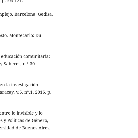
, p.103-121.
plejo. Barcelona: Gedisa,
esto. Montecarlo: Du
 educación comunitaria:
y Saberes, n.º 30.
n la investigación
racay, v.6, n°.1, 2016, p.
ntre lo invisible y lo
os y Políticas de Género,
ersidad de Buenos Aires,