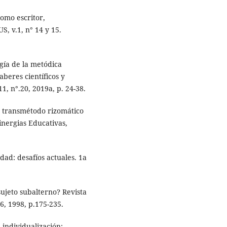
omo escritor,
, v.1, n° 14 y 15.
gía de la metódica
aberes científicos y
1, n°.20, 2019a, p. 24-38.
 transmétodo rizomático
inergias Educativas,
dad: desafíos actuales. 1a
ujeto subalterno? Revista
.6, 1998, p.175-235.
individualización: