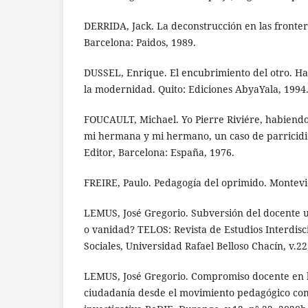
DERRIDA, Jack. La deconstrucción en las fronteras
Barcelona: Paidos, 1989.
DUSSEL, Enrique. El encubrimiento del otro. Hac
la modernidad. Quito: Ediciones AbyaYala, 1994
FOUCAULT, Michael. Yo Pierre Riviére, habiend
mi hermana y mi hermano, un caso de parricidio
Editor, Barcelona: España, 1976.
FREIRE, Paulo. Pedagogía del oprimido. Montevi
LEMUS, José Gregorio. Subversión del docente u
o vanidad? TELOS: Revista de Estudios Interdisci
Sociales, Universidad Rafael Belloso Chacín, v.22,
LEMUS, José Gregorio. Compromiso docente en l
ciudadanía desde el movimiento pedagógico com