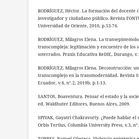
RODRÍGUEZ, Héctor. La formación del docente c
investigador y ciudadano público. Revista FONTUS
Universidad de Oriente, 2010, p.53-74.
RODRÍGUEZ, Milagros Elena. La transepistemolo
transcompleja: legitimación y encuentro de los s
soterrados. Praxis Educativa ReDIE, Durango, v.1
RODRÍGUEZ, Milagros Elena. Deconstrucción: un
transcomplejo en la transmodernidad. Revista S
Ecuador, v.4, n°.2, 2019b, p.1-13.
SANTOS, Boaventura. Pensar el estado y la socie
ed. Waldhuter Editores, Buenos Aires, 2009.
SPIVAK, Gayatri Chakravorty. ¿Puede hablar el s
Orbis Tertius, Columbia University Press, v.3, n°
TORRES, Raquel Güereca. Violencia epistémica e 