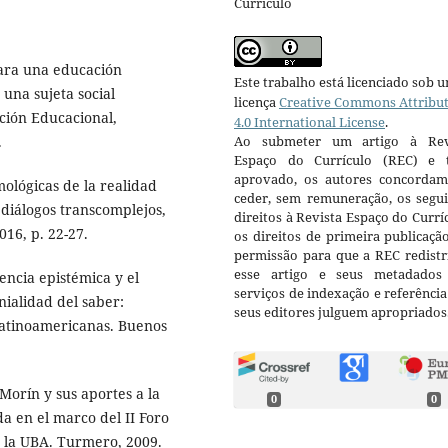
Currículo
ara una educación
Este trabalho está licenciado sob 
una sujeta social
licença
Creative Commons Attribu
ación Educacional,
4.0 International License
.
Ao submeter um artigo à Rev
.
Espaço do Currículo (REC) e t
aprovado, os autores concorda
ológicas de la realidad
ceder, sem remuneração, os segui
 diálogos transcomplejos,
direitos à Revista Espaço do Currí
016, p. 22-27.
os direitos de primeira publicaçã
permissão para que a REC redistr
esse artigo e seus metadados
encia epistémica y el
serviços de indexação e referênci
nialidad del saber:
seus editores julguem apropriados
 latinoamericanas. Buenos
orín y sus aportes a la
0
0
a en el marco del II Foro
 la UBA. Turmero, 2009.