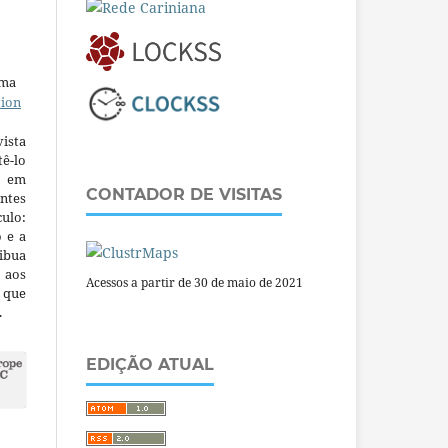
uma
tion
ista
ê-lo
m em
CONTADOR DE VISITAS
ntes
culo:
o e a
ibua
 aos
Acessos a partir de 30 de maio de 2021
a que
.
EDIÇÃO ATUAL