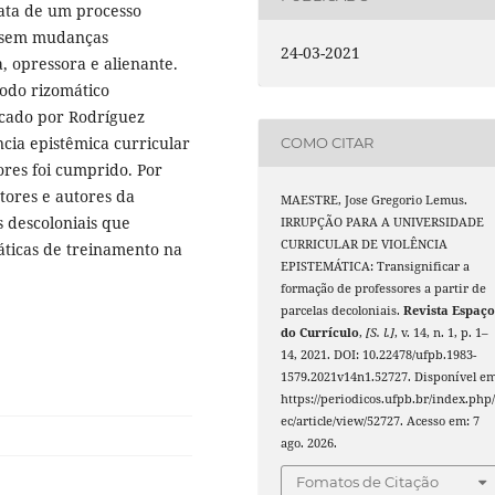
ata de um processo
, sem mudanças
24-03-2021
, opressora e alienante.
odo rizomático
cado por Rodríguez
ncia epistêmica curricular
COMO CITAR
ores foi cumprido. Por
tores e autores da
MAESTRE, Jose Gregorio Lemus.
 descoloniais que
IRRUPÇÃO PARA A UNIVERSIDADE
CURRICULAR DE VIOLÊNCIA
áticas de treinamento na
EPISTEMÁTICA: Transignificar a
formação de professores a partir de
parcelas decoloniais.
Revista Espaç
do Currículo
,
[S. l.]
, v. 14, n. 1, p. 1–
14, 2021. DOI: 10.22478/ufpb.1983-
1579.2021v14n1.52727. Disponível em
https://periodicos.ufpb.br/index.php/
ec/article/view/52727. Acesso em: 7
ago. 2026.
Fomatos de Citação