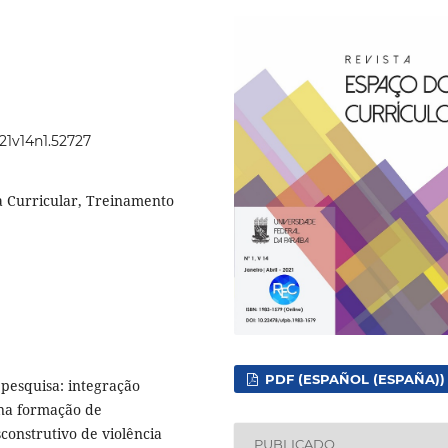
021v14n1.52727
ca Curricular, Treinamento
PDF (ESPAÑOL (ESPAÑA))
pesquisa: integração
 na formação de
construtivo de violência
PUBLICADO