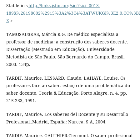
Stable in <
http://links.jstor.org/sici?sici=0013-
189X%28198602%2915%3A2%3C4%3ATWUKGI%3E2.0.CO%3B2
X
>
TAMOSAUSKAS, Márcia R.G. De médico especialista a
professor de medicina: a construção dos saberes docente.
Dissertação (Mestrado em Educação). Universidade
Metodista de São Paulo. São Bernardo do Campo. Brasil,
2003. 134p.
TARDIF, Maurice. LESSARD, Claude. LAHAYE, Louise. Os
professores face ao saber: esboço de uma problemática do
saber docente. Teoria & Educação, Porto Alegre, n. 4, pp.
215-233, 1991.
TARDIF, Maurice. Los saberes del Docente y su Desarrollo
Profesional..Madrid, España: Narcea, S.A, 2004.
TARDIF. Maurice. GAUTHIER.Clermont. O saber profissional