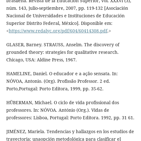
brasileña. Revista de la Educación Superior, vol. XXXVI (3),
núm. 143, julio-septiembre, 2007, pp. 119-132 [Asociación
Nacional de Universidades e Instituciones de Educación
Superior Distrito Federal, México]. Disponible em:
<
https://www.redalyc.org/pdf/604/60414308.pdf
.>
GLASER, Barney. STRAUSS, Anselm. The discovery of
grounded theory: strategies for qualitative research.
Chicago, USA: Aldine Press, 1967.
HAMELINE, Daniel. O educador e a ação sensata. In:
NÓVOA, Antonio. (Org). Profissão Professor. 2 ed.
Porto,Portugal: Porto Editora, 1999, pp. 35-62.
HÜBERMAN, Michael. O ciclo de vida profissional dos
professores. In: NÓVOA. António (Org.). Vidas de
professores: Lisboa, Portugal: Porto Editora. 1992, pp. 31 61.
JIMÉNEZ, Mariela. Tendencias y hallazgos en los estudios de
trayectoria: unaopción metodológica para clasificar el