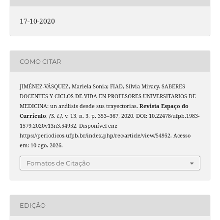
17-10-2020
COMO CITAR
JIMÉNEZ-VÁSQUEZ, Mariela Sonia; FIAD, Sílvia Miracy. SABERES
DOCENTES Y CICLOS DE VIDA EN PROFESORES UNIVERSITARIOS DE
MEDICINA: un análisis desde sus trayectorias.
Revista Espaço do
Currículo
,
[S. l.]
, v. 13, n. 3, p. 353–367, 2020. DOI: 10.22478/ufpb.1983-
1579.2020v13n3.54952. Disponível em:
https://periodicos.ufpb.br/index.php/rec/article/view/54952. Acesso
em: 10 ago. 2026.
Fomatos de Citação
EDIÇÃO