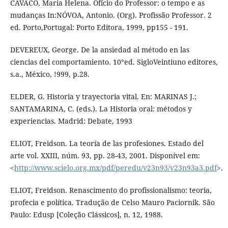
CAVACO, Maria Helena. Ofício do Professor: o tempo e as
mudanças In:NÓVOA, Antonio. (Org). Profissão Professor. 2
ed. Porto,Portugal: Porto Editora, 1999, pp155 - 191.
DEVEREUX, George. De la ansiedad al método en las
ciencias del comportamiento. 10°ed. SigloVeintiuno editores,
s.a., México, !999, p.28.
ELDER, G. Historia y trayectoria vital. En: MARINAS J.;
SANTAMARINA, C. (eds.). La Historia oral: métodos y
experiencias. Madrid: Debate, 1993
ELIOT, Freidson. La teoría de las profesiones. Estado del
arte vol. XXIII, núm. 93, pp. 28-43, 2001. Disponível em:
<
http://www.scielo.org.mx/pdf/peredu/v23n93/v23n93a3.pdf
>.
ELIOT, Freidson. Renascimento do profissionalismo: teoria,
profecia e política. Tradução de Celso Mauro Paciornik. São
Paulo: Edusp [Coleção Clássicos], n. 12, 1988.