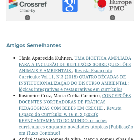
0
0
Artigos Semelhantes
Tânia Aparecida Kuhnen,
UMA BIOÉTICA AMPLIADA
PARA A INCLUSÃO DE REFLEXÕES SOBRE QUESTÕES
ANIMAIS E AMBIENTAIS
,
Revista Espaço do
Currículo: Vol.11, N.3 (2018) QUATRO DÉCADAS DE
INSTITUCIONALIZAÇÃO DO DISCURSO AMBIENTAL:
lógicas integrativas e restaurativas em currículos
Rosimeire Cruz, Maria Crélia Carneiro,
CONCEPÇÕES
DOCENTES NORTEADORAS DE PRÁTICAS
PEDAGÓGICAS COM BEBÊS EM CRECHE
,
Revista
Espaço do Currículo: v. 16 n. 2 (2023):
REENCANTAMENTO DO MUNDO: criações
curriculares enquanto novidades utópicas [Publicação
em Fluxo Contínuo]
André Magno Gomes da Silva, Marcio Romeu Ribas de