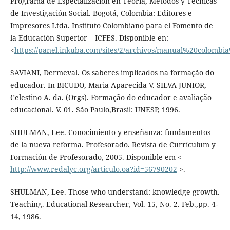
Programa de Especialización en Teoría, Métodos y Técnicas
de Investigación Social. Bogotá, Colombia: Editores e
Impresores Ltda. Instituto Colombiano para el Fomento de
la Educación Superior – ICFES. Disponible en:
<
https://panel.inkuba.com/sites/2/archivos/manual%20colombia
SAVIANI, Dermeval. Os saberes implicados na formação do
educador. In BICUDO, Maria Aparecida V. SILVA JUNIOR,
Celestino A. da. (Orgs). Formação do educador e avaliação
educacional. V. 01. São Paulo,Brasil: UNESP, 1996.
SHULMAN, Lee. Conocimiento y enseñanza: fundamentos
de la nueva reforma. Profesorado. Revista de Currículum y
Formación de Profesorado, 2005. Disponible em <
http://www.redalyc.org/articulo.oa?id=56790202
>.
SHULMAN, Lee. Those who understand: knowledge growth.
Teaching. Educational Researcher, Vol. 15, No. 2. Feb.,pp. 4-
14, 1986.