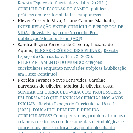
Revista Espaço do Currículo: v. 14 n. 2 (2021):
CURRÍCULO E ESCOLAS DO CAMPO: políticas e
práticas em territorialidades camponesas
Klever Corrente Silva, Liliane Campos Machado,
INTER-RELAÇÃO ENTRE CURRÍCULO E PROJETOS DE
VIDA
,
Revista Espaço do Currículo: Pré-
publicação/Ahead of Print (AOP)
Sandra Regina Ferreira de Oliveira, Luciana de
Aquino,
PENSAR O CÓDIGO DISICPLINAR
,
Revista
Espaço do Currículo: v. 16 n. 2 (2023):
REENCANTAMENTO DO MUNDO: criações
curriculares enquanto novidades utópicas [Publicação
em Fluxo Contínuo]
Nereida Tavares Neves Benevides, Caroline
Barroncas de Oliveira, Mônica de Oliveira Costa,
SONHAR UM CURRICULO -VIDA COM PROFESSORES
EM FORMAÇÃO QUE ENSINAM CIÊNCIAS NOS ANOS
INICIAIS
,
Revista Espaço do Currículo: v. 18 n. 2
(2025): FOUCAULT, DELEUZE E DERRIDA
CURRICULISTAS? Como pensamos, problematizamos e
criamos currículos com ferramentas metodológicas e
conceituais pós-estruturalistas (ou da filosofia da