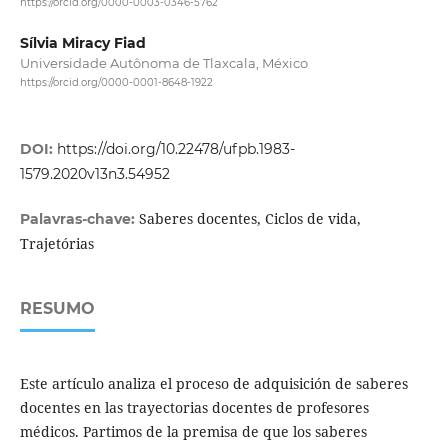
https://orcid.org/0000-0003-0346-5762
Sílvia Miracy Fiad
Universidade Autônoma de Tlaxcala, México
https://orcid.org/0000-0001-8648-1922
DOI:
https://doi.org/10.22478/ufpb.1983-
1579.2020v13n3.54952
Saberes docentes, Ciclos de vida,
Palavras-chave:
Trajetórias
RESUMO
Este artículo analiza el proceso de adquisición de saberes
docentes en las trayectorias docentes de profesores
médicos. Partimos de la premisa de que los saberes