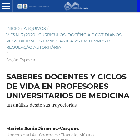
INÍCIO
/
ARQUIVOS
/
V. 13 N. 3 (2020): CURRÍCULOS, DOCÊNCIA E COTIDIANOS:
POSSIBILIDADES EMANCIPATÓRIAS EM TEMPOS DE
REGULAÇÃO AUTORITÁRIA
/
Seção Especial
SABERES DOCENTES Y CICLOS
DE VIDA EN PROFESORES
UNIVERSITARIOS DE MEDICINA
un análisis desde sus trayectorias
Mariela Sonia Jiménez-Vásquez
Universidad Autónoma de Tlaxcala, México.