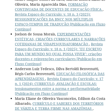
Oliveira, Maria Aparecida Dias,
FORMAÇÃO
CONTINUADA DE DOCENTES DE EDUCAÇÃO FÍSICA
,
Revista Espaço do Currículo: v. 18 n. 3 (2025):
RESSIGNIFICAÇÕES DA BNCC NOS MÚLTIPLOS
ESPAÇO-TEMPOS DE TRADUÇÃO [Publicação em Fluxo
Contínuo]
Joelson de Sousa Morais,
EXPERIMENTAÇÕES
ESTÉTICAS, CRIAÇÕES CURRICULARES E NARRAÇÕES
COTIDIANAS DE VIDAPESQUISAFORMAÇÃO
,
Revista
Espaço do Currículo: v. 18 n. 1 (2025): "EU ESCREVO
PARA UM MUNDO NO QUAL POSSA VIVER": criações
docentes e reinvenções curriculares [Publicação em
Fluxo Contínuo]
Anderson Luiz Tedesco, Dilva Bertoldi Benvenutti,
Régis Carlos Benvenutti,
EDUCAÇÃO FILOSÓFICA DAS
APRENDIZAGENS
,
Revista Espaço do Currículo: v. 17
n. 1 (2024): CURRICULO, AVALIAÇÃO E ESCOLAS:
tensionamentos entre a norma e performatividade
[Publicação em Fluxo Contínuo]
Maria Eliane de Oliveira Vasconcelos, Edilson da Costa
Albarado,
CURRÍCULO E SABERES DOS TERRITÓRIOS
DE VÁRZEA E TERRA FIRME NAS AMAZÔNIAS
,