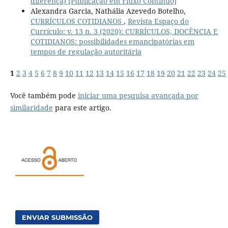
diferença) [Publicação em Fluxo Contínuo]
Alexandra Garcia, Nathália Azevedo Botelho,
CURRÍCULOS COTIDIANOS
,
Revista Espaço do
Currículo: v. 13 n. 3 (2020): CURRÍCULOS, DOCÊNCIA E
COTIDIANOS: possibilidades emancipatórias em
tempos de regulação autoritária
1
2
3
4
5
6
7
8
9
10
11
12
13
14
15
16
17
18
19
20
21
22
23
24
25
Você também pode
iniciar uma pesquisa avançada por
similaridade
para este artigo.
ENVIAR SUBMISSÃO