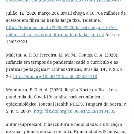
Julião, H. (2020 março 26). Brasil chega a 10,764 milhões de
acessos em fibra na banda larga fixa. Teletime.
https://teletime.com.br/26/03/2020/brasil-chega-a-10764-
milhoes-de-acessos-em-fibra-na-banda-larga-fixa/
Acesso:
16/05/2021.
Maletta, A. P. B.; Ferreira, M. M. M.; Tomás, C. A. (2020).
Infância em tempos de pandemia: cadê o currículo e as
práticas pedagógicas? Linhas Críticas, Brasília, DF, v. 26. 9-
20.
https://doi.org/10.26512/lc.v26.2020.34110
Mendonça, F. D et al. (2020). Região Norte do Brasil e a
pandemia de Covid-19: análise socioeconômica e
epidemiológica. Journal Health NPEPS, Tangará da Serra, v.
5, n. 1, 20-37.
http://dx.doi.org/10.30681/252610104535
autor (supressão). Cibercultura e mobilidade: a utilização
de smartphones em sala de aula. Humanidades & Inovação,