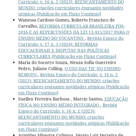
Currículo: v. 16 n. 2 (2023): REENCANTAMENTO DO
MUNDO: criações curriculares enquanto novidades
utópicas [Publicação em Fluxo Contínuo]
Wanessa Cardoso Gomes, Roberto Francisco de
Carvalho,
REFORMA CURRICULAR BRASILEIRA PÓS-
2016 E AS REPERCUSSÕES DA LEI 13.415/2017 PARA O
ENSINO MÉDIO DO TOCANTINS
,
Revista Espaço do
Currículo: v. 17 n. 3 (2024): REFORMAS
EDUCACIONAIS E DISPUTAS NAS POLÍTICAS
CURRICULARES [Publicação em Fluxo Contínuo]
Maria do Socorro Souza, Neuza Sofia Guerreiro
Pedro, Juliane Colling,
O USO DAS TIC NO ENSINO
REMOTO
,
Revista Espaço do Currículo: v. 16 n. 2
(2023): REENCANTAMENTO DO MUNDO: criações
curriculares enquanto novidades utópicas [Publicação
em Fluxo Contínuo]
Suellen Ferreira Barbosa , Marcio Santos,
EDUCAÇÃO
FÍSICA NO ENSINO MÉDIO INTEGRADO
,
Revista
Espaço do Currículo: v. 16 n. 2 (2023):
REENCANTAMENTO DO MUNDO: criações
curriculares enquanto novidades utópicas [Publicação
em Fluxo Contínuo]
Aristides Silvestre Culimua, Sérgio Luiz Ferreira de