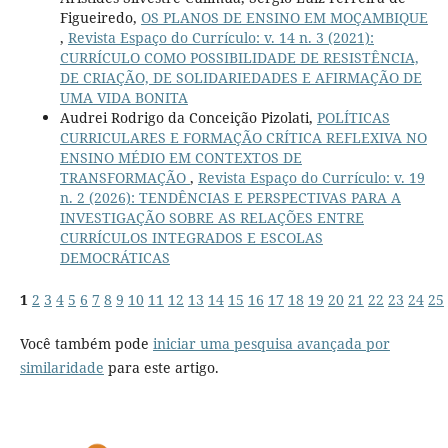
Figueiredo,
OS PLANOS DE ENSINO EM MOÇAMBIQUE
,
Revista Espaço do Currículo: v. 14 n. 3 (2021):
CURRÍCULO COMO POSSIBILIDADE DE RESISTÊNCIA,
DE CRIAÇÃO, DE SOLIDARIEDADES E AFIRMAÇÃO DE
UMA VIDA BONITA
Audrei Rodrigo da Conceição Pizolati,
POLÍTICAS
CURRICULARES E FORMAÇÃO CRÍTICA REFLEXIVA NO
ENSINO MÉDIO EM CONTEXTOS DE
TRANSFORMAÇÃO
,
Revista Espaço do Currículo: v. 19
n. 2 (2026): TENDÊNCIAS E PERSPECTIVAS PARA A
INVESTIGAÇÃO SOBRE AS RELAÇÕES ENTRE
CURRÍCULOS INTEGRADOS E ESCOLAS
DEMOCRÁTICAS
1
2
3
4
5
6
7
8
9
10
11
12
13
14
15
16
17
18
19
20
21
22
23
24
25
Você também pode
iniciar uma pesquisa avançada por
similaridade
para este artigo.