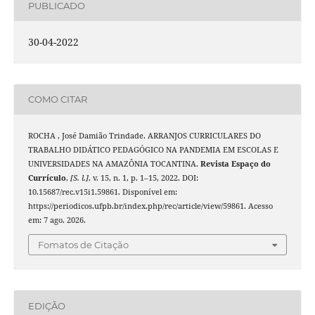
PUBLICADO
30-04-2022
COMO CITAR
ROCHA , José Damião Trindade. ARRANJOS CURRICULARES DO
TRABALHO DIDÁTICO PEDAGÓGICO NA PANDEMIA EM ESCOLAS E
UNIVERSIDADES NA AMAZÔNIA TOCANTINA.
Revista Espaço do
Currículo
,
[S. l.]
, v. 15, n. 1, p. 1–15, 2022. DOI:
10.15687/rec.v15i1.59861. Disponível em:
https://periodicos.ufpb.br/index.php/rec/article/view/59861. Acesso
em: 7 ago. 2026.
Fomatos de Citação
EDIÇÃO