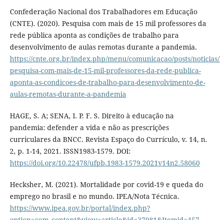
Confederação Nacional dos Trabalhadores em Educação
(CNTE). (2020). Pesquisa com mais de 15 mil professores da
rede pública aponta as condições de trabalho para
desenvolvimento de aulas remotas durante a pandemia.
https://cnte.org.br/index.php/menu/comunicacao/posts/noticias
pesquisa-com-mais-de-15-mil-professores-da-rede-publica-
aponta-as-condicoes-de-trabalho-para-desenvolvimento-de-
aulas-remotas-durante-a-pandemia
HAGE, S. A; SENA, I. P. F. S. Direito à educação na
pandemia: defender a vida e não as prescrições
curriculares da BNCC. Revista Espaço do Currículo, v. 14, n.
2, p. 1-14, 2021. ISSN1983-1579. DOI:
https://doi.org/10.22478/ufpb.1983-1579.2021v14n2.58060
Hecksher, M. (2021). Mortalidade por covid-19 e queda do
emprego no brasil e no mundo. IPEA/Nota Técnica.
https://www.ipea.gov.br/portal/index.php?
option=com_content&view=article&id=37981&Itemid=457