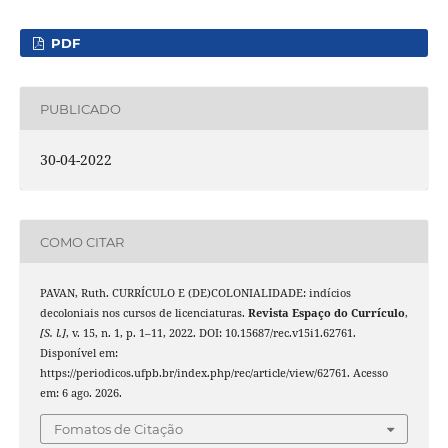
PDF
PUBLICADO
30-04-2022
COMO CITAR
PAVAN, Ruth. CURRÍCULO E (DE)COLONIALIDADE: indícios
decoloniais nos cursos de licenciaturas.
Revista Espaço do Currículo
,
[S. l.]
, v. 15, n. 1, p. 1–11, 2022. DOI: 10.15687/rec.v15i1.62761.
Disponível em:
https://periodicos.ufpb.br/index.php/rec/article/view/62761. Acesso
em: 6 ago. 2026.
Fomatos de Citação