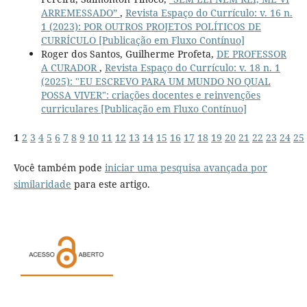
ARREMESSADO”
,
Revista Espaço do Currículo: v. 16 n.
1 (2023): POR OUTROS PROJETOS POLÍTICOS DE
CURRÍCULO [Publicação em Fluxo Contínuo]
Roger dos Santos, Guilherme Profeta,
DE PROFESSOR
A CURADOR
,
Revista Espaço do Currículo: v. 18 n. 1
(2025): "EU ESCREVO PARA UM MUNDO NO QUAL
POSSA VIVER": criações docentes e reinvenções
curriculares [Publicação em Fluxo Contínuo]
1
2
3
4
5
6
7
8
9
10
11
12
13
14
15
16
17
18
19
20
21
22
23
24
25
Você também pode
iniciar uma pesquisa avançada por
similaridade
para este artigo.