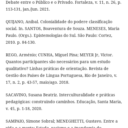
Debate entre o Público e o Privado. Fortaleza, v. 11, n. 26, p.
113-131, jan./jun. 2021.
QUIJANO, Anibal. Colonialidade do podere classificação
social. In. SANTOS, Boaventura de Souza. MENESES, Maria
Paulo. (Orgs.). Epistemologias do Sul. São Paulo: Cortez,
2010. p. 84-130.
REGO, Arménio; CUNHA, Miguel Pina; MEYER Jr, Victor.
Quantos participantes são necessários para um estudo
qualitativo? Linhas práticas de orientação. Revista de
Gestão dos Países de Língua Portuguesa, Rio de Janeiro, v.
17, n. 2, p. 43-57, maio/ago. 2018.
SACAVINO, Susana Beatriz. Interculturalidade e práticas
pedagógicas: construindo caminhos. Educação, Santa Maria,
v. 45, p. 1-18, 2020.
SAMPAIO, Simone Sobral; MENEGHETTI, Gustavo. Entre a
vida e a morte: Estado, racismo e a “pandemia do