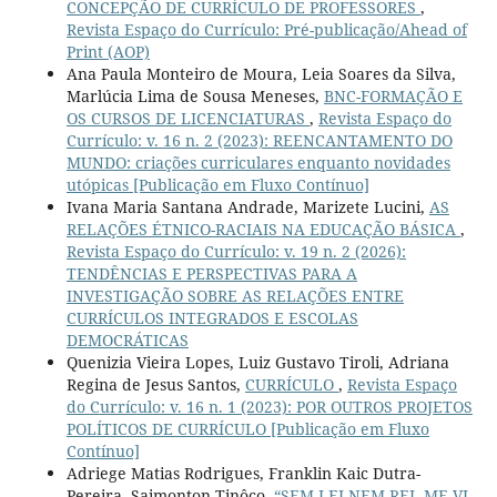
CONCEPÇÃO DE CURRÍCULO DE PROFESSORES
,
Revista Espaço do Currículo: Pré-publicação/Ahead of
Print (AOP)
Ana Paula Monteiro de Moura, Leia Soares da Silva,
Marlúcia Lima de Sousa Meneses,
BNC-FORMAÇÃO E
OS CURSOS DE LICENCIATURAS
,
Revista Espaço do
Currículo: v. 16 n. 2 (2023): REENCANTAMENTO DO
MUNDO: criações curriculares enquanto novidades
utópicas [Publicação em Fluxo Contínuo]
Ivana Maria Santana Andrade, Marizete Lucini,
AS
RELAÇÕES ÉTNICO-RACIAIS NA EDUCAÇÃO BÁSICA
,
Revista Espaço do Currículo: v. 19 n. 2 (2026):
TENDÊNCIAS E PERSPECTIVAS PARA A
INVESTIGAÇÃO SOBRE AS RELAÇÕES ENTRE
CURRÍCULOS INTEGRADOS E ESCOLAS
DEMOCRÁTICAS
Quenizia Vieira Lopes, Luiz Gustavo Tiroli, Adriana
Regina de Jesus Santos,
CURRÍCULO
,
Revista Espaço
do Currículo: v. 16 n. 1 (2023): POR OUTROS PROJETOS
POLÍTICOS DE CURRÍCULO [Publicação em Fluxo
Contínuo]
Adriege Matias Rodrigues, Franklin Kaic Dutra-
Pereira, Saimonton Tinôco,
“SEM LEI NEM REI, ME VI