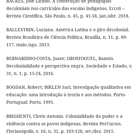
BACKES, José Licínio. A construção de pedagogias
decoloniais nos currículos das escolas indígenas. EccoS –
Revista Científica, São Paulo, n. 45, p. 41-58, jan./abr. 2018.
BALLESTRIN, Luciana. América Latina e o giro decolonial.
Revista Brasileira de Ciência Política, Brasília, n. 11, p. 89-
117, maio./ago. 2013.
BERNARDINO-COSTA, Joaze; GROSFOGUEL, Ramón.
Decolonialidade e perspectiva negra. Sociedade e Estado, v.
31, n. 1, p. 15-24, 2016.
BOGDAN, Robert; BIKLEN Sari. Investigação qualitativa em
educação: uma introdução à teoria e aos métodos. Porto-
Portugual: Porto, 1995.
BRIGHENTI, Clovis Antonio. Colonialidade do poder e a
violência contra os povos indígenas. Revista PerCursos.
Florianópolis, v. 16, n. 32, p. 103-120, set./dez. 2015.