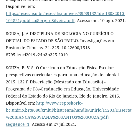
Disponível em:
https://teses.usp.br/teses/disponiveis/39/39132/tde-16082010-
104821/publico/Sergio_Silveira.pdf
. Acesso em: 10 ago. 2021.
SOUSA, J. A DISCIPLINA DE BIOLOGIA NO CURRÍCULO
OFICIAL DO ESTADO DE SÃO PAULO. Investigações em
Ensino de Ciências. 24. 325. 10.22600/1518-
8795.ienci2019v24n3p325 2019
SOUZA, B. V. S. O Currículo da Educação Física Escolar:
perspectivas curriculares para uma educação decolonial.
2015. 132 f. Dissertação (Mestrado em Educação) -
Programa de Pós-Graduação em Educação, Universidade
Federal do Estado do Rio de Janeiro, Rio de Janeiro, 2015.
Disponível em:
http://www.repositorio-
bc.unirio.br:8080/xmlui/bitstream/handle/unirio/11203/Di
%20BIANCA%20VIANA%20SANTOS%20SOUZA.pdf?
sequence=1
. Acesso em 27 jul.2021.