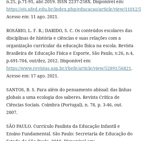
n.25, p.71-91, abr.2019. ISSN 2237-258X. Disponível em:
https://ojs.ufgd.edu.br/index.php/educacao/article/view/11012/
Acesso em: 11 ago. 2021.
ROSÁRIO, L. F. R.; DARIDO, S. C. Os conteúdos escolares das
disciplinas de história e ciências e suas relações com a
organização curricular da educação física na escola. Revista
Brasileira de Educação Física e Esporte, São Paulo, v.26, n.4,
p.691-704, out/dez, 2012. Disponível em:
https://www.revistas.usp.br/rbefe/article/view/52891/56821
.
Acesso em: 17 ago. 2021.
SANTOS, B. S. Para além do pensamento abissal: das linhas
globais a uma ecologia dos saberes. Revista Crítica de
Ciências Sociais. Coimbra (Portugal), n. 78, p. 3-46, out.
2007.
SÃO PAULO. Currículo Paulista da Educação Infantil e
Ensino Fundamental. São Paulo: Secretaria de Educação do