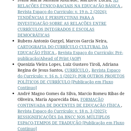
RELAÇÕES ÉTNICO-RACIAIS NA EDUCAÇÃO BÁSICA
,
Revista Espaço do Currículo: v. 19 n. 2 (2026):
TENDÊNCIAS E PERSPECTIVAS PARA A
INVESTIGAÇÃO SOBRE AS RELAÇÕES ENTRE
CURRÍCULOS INTEGRADOS E ESCOLAS
DEMOCRÁTICAS
Rubens Antonio Gurgel, Marcos Garcia Neira,
CARTOGRAFIA DO CURRÍCULO CULTURAL DA
EDUCAÇÃO FÍSICA
,
Revista Espaço do Currículo: Pré-
publicação/Ahead of Print (AOP)
Quenizia Vieira Lopes, Luiz Gustavo Tiroli, Adriana
Regina de Jesus Santos,
CURRÍCULO
,
Revista Espaço
do Currículo: v. 16 n. 1 (2023): POR OUTROS PROJETOS
POLÍTICOS DE CURRÍCULO [Publicação em Fluxo
Contínuo]
André Magno Gomes da Silva, Marcio Romeu Ribas de
Oliveira, Maria Aparecida Dias,
FORMAÇÃO
CONTINUADA DE DOCENTES DE EDUCAÇÃO FÍSICA
,
Revista Espaço do Currículo: v. 18 n. 3 (2025):
RESSIGNIFICAÇÕES DA BNCC NOS MÚLTIPLOS
ESPAÇO-TEMPOS DE TRADUÇÃO [Publicação em Fluxo
Contínuo]