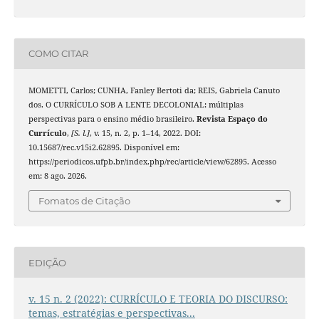
COMO CITAR
MOMETTI, Carlos; CUNHA, Fanley Bertoti da; REIS, Gabriela Canuto
dos. O CURRÍCULO SOB A LENTE DECOLONIAL: múltiplas
perspectivas para o ensino médio brasileiro.
Revista Espaço do
Currículo
,
[S. l.]
, v. 15, n. 2, p. 1–14, 2022. DOI:
10.15687/rec.v15i2.62895. Disponível em:
https://periodicos.ufpb.br/index.php/rec/article/view/62895. Acesso
em: 8 ago. 2026.
Fomatos de Citação
EDIÇÃO
v. 15 n. 2 (2022): CURRÍCULO E TEORIA DO DISCURSO:
temas, estratégias e perspectivas...