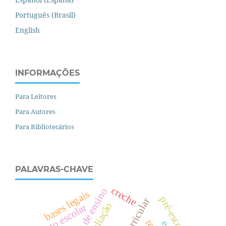
Português (Brasil)
English
INFORMAÇÕES
Para Leitores
Para Autores
Para Bibliotecários
PALAVRAS-CHAVE
creche
prática de ensino
bases legais
pré-escola
texto escolar