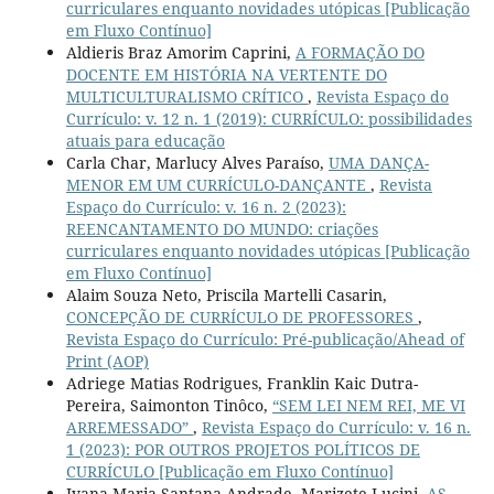
curriculares enquanto novidades utópicas [Publicação
em Fluxo Contínuo]
Aldieris Braz Amorim Caprini,
A FORMAÇÃO DO
DOCENTE EM HISTÓRIA NA VERTENTE DO
MULTICULTURALISMO CRÍTICO
,
Revista Espaço do
Currículo: v. 12 n. 1 (2019): CURRÍCULO: possibilidades
atuais para educação
Carla Char, Marlucy Alves Paraíso,
UMA DANÇA-
MENOR EM UM CURRÍCULO-DANÇANTE
,
Revista
Espaço do Currículo: v. 16 n. 2 (2023):
REENCANTAMENTO DO MUNDO: criações
curriculares enquanto novidades utópicas [Publicação
em Fluxo Contínuo]
Alaim Souza Neto, Priscila Martelli Casarin,
CONCEPÇÃO DE CURRÍCULO DE PROFESSORES
,
Revista Espaço do Currículo: Pré-publicação/Ahead of
Print (AOP)
Adriege Matias Rodrigues, Franklin Kaic Dutra-
Pereira, Saimonton Tinôco,
“SEM LEI NEM REI, ME VI
ARREMESSADO”
,
Revista Espaço do Currículo: v. 16 n.
1 (2023): POR OUTROS PROJETOS POLÍTICOS DE
CURRÍCULO [Publicação em Fluxo Contínuo]
Ivana Maria Santana Andrade, Marizete Lucini,
AS