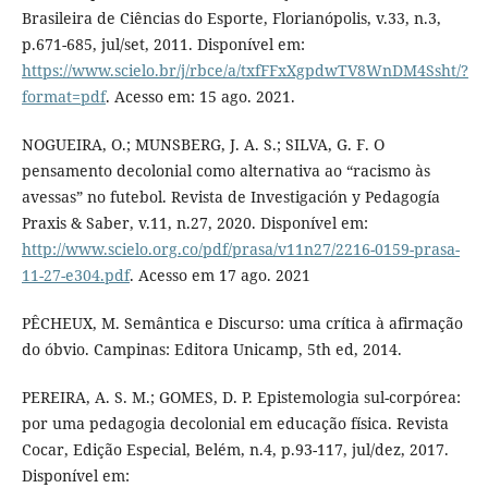
Brasileira de Ciências do Esporte, Florianópolis, v.33, n.3,
p.671-685, jul/set, 2011. Disponível em:
https://www.scielo.br/j/rbce/a/txfFFxXgpdwTV8WnDM4Ssht/?
format=pdf
. Acesso em: 15 ago. 2021.
NOGUEIRA, O.; MUNSBERG, J. A. S.; SILVA, G. F. O
pensamento decolonial como alternativa ao “racismo às
avessas” no futebol. Revista de Investigación y Pedagogía
Praxis & Saber, v.11, n.27, 2020. Disponível em:
http://www.scielo.org.co/pdf/prasa/v11n27/2216-0159-prasa-
11-27-e304.pdf
. Acesso em 17 ago. 2021
PÊCHEUX, M. Semântica e Discurso: uma crítica à afirmação
do óbvio. Campinas: Editora Unicamp, 5th ed, 2014.
PEREIRA, A. S. M.; GOMES, D. P. Epistemologia sul-corpórea:
por uma pedagogia decolonial em educação física. Revista
Cocar, Edição Especial, Belém, n.4, p.93-117, jul/dez, 2017.
Disponível em: