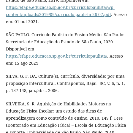
Estado de São Paulo, 2019. Disponível em:
https://efape.educacao.sp.gov.br/curriculopaulista/wp-
content/uploads/2019/09/curriculo-paulista-26-07.pdf
. Acesso
em: 01 out 2021.
SÃO PAULO. Currículo Paulista do Ensino Médio. São Paulo:
Secretaria de Educação do Estado de São Paulo, 2020.
Disponível em
https://efape.educacao.sp.gov.br/curriculopaulista/
. Acesso
em: 15 ago 2021
SILVA, G. F. DA. Cultura(s), currículo, diversidade: por uma
proposição intercultural. Contrapontos, Itajaí –SC, v. 6, n. 1,
p. 137-148, jan./abr., 2006.
SILVEIRA, S. R. Aquisição de Habilidades Motoras na
Educação Física Escolar: um estudo das dicas de
aprendizagem como conteúdo de ensino. 2010. 149 f. Tese
(Doutorado em Educação Física) – Escola de Educação Física
e Esporte, Universidade de São Paulo, São Paulo, 2010.