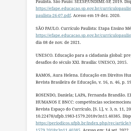
Paulista. São Paulo: SEESP/UNDIME-SP, 2019. Dis
https://efape.educacao.sp.gov.br/curriculopaulis
paulista-26-07.pdf
. Acesso em 19 dez. 2020.
SÃO PAULO. Currículo Paulista: Etapa Ensino Mé
https://efape.educacao.sp.gov.br/curriculopauli
dia 08 de nov. de 2021.
UNESCO. Educação para a cidadania global: pre
desafios do século XXI. Brasília: UNESCO, 2015.
RAMOS, Aura Helena. Educação em Direitos Huma
Revista Brasileira de Educação, v. 16, n. 46, p. 1
ROSENDO, Daniela; LAPA, Fernanda Brandão. 
HUMANOS E BNCC: competências socioemocionais
Revista Espaço do Currículo, [S. l.], v. 3, n. 11, 2
10.22478/ufpb.1983-1579.2018v3n11.40385. Disp
https://periodicos.ufpb.br/index.php/rec/article
1579.2018v3n11.40385
. Acesso em: 14 set. 2022.