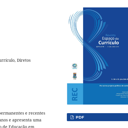
urrículo, Diretos
 permanentes e recentes
PDF
manos e apresenta uma
lo de Educação em