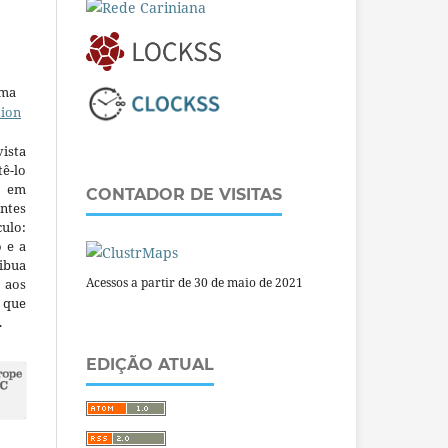
uma
tion
ista
ê-lo
m em
CONTADOR DE VISITAS
ntes
culo:
o e a
ibua
Acessos a partir de 30 de maio de 2021
 aos
a que
.
EDIÇÃO ATUAL