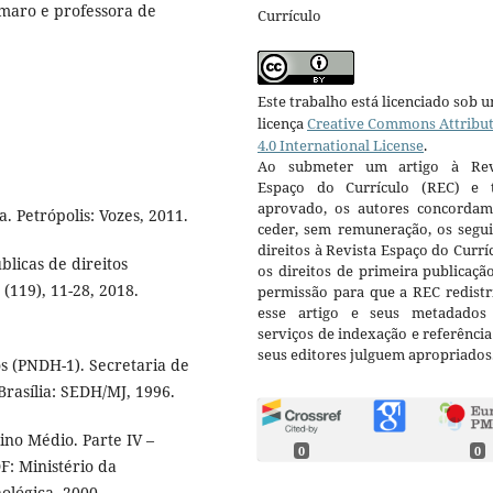
maro e professora de
Currículo
Este trabalho está licenciado sob 
licença
Creative Commons Attribu
4.0 International License
.
Ao submeter um artigo à Rev
Espaço do Currículo (REC) e t
aprovado, os autores concorda
. Petrópolis: Vozes, 2011.
ceder, sem remuneração, os segui
direitos à Revista Espaço do Currí
blicas de direitos
os direitos de primeira publicaçã
 (119), 11-28, 2018.
permissão para que a REC redistr
esse artigo e seus metadados
serviços de indexação e referênci
seus editores julguem apropriados
 (PNDH-1). Secretaria de
rasília: SEDH/MJ, 1996.
ino Médio. Parte IV –
0
0
F: Ministério da
ológica, 2000.