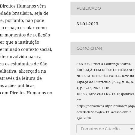
s Direitos Humanos vêm
PUBLICADO
dade brasileira, seja de
te, portanto, não pode
31-01-2023
 o espaço escolar como
zar momentos de reflexão
r que a instituição
COMO CITAR
terminado contexto social,
a desenvolvida para a
a os estudantes de São
SANTOS, Priscila Lourenço Soares.
EDUCAÇÃO EM DIREITOS HUMANO
litativa, alicerçada na
NO ESTADO DE SÃO PAULO.
Revista
através da leitura de
Espaço do Currículo
,
[S. l.]
, v. 16, n.
as ações públicas
1, p. 1–13, 2023. DOI:
o em Direitos Humanos no
10.15687/rec.v16i1.63713. Disponível
em:
https://periodicos.ufpb.br/index.php/
ec/article/view/63713. Acesso em: 7
ago. 2026.
Fomatos de Citação