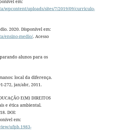
ponível em:
ta/wpcontent/uploads/sites/7/2019/09/curriculo-
dio. 2020. Disponível em:
sta/ensino-medio/
. Acesso
parando alunos para os
nos: local da diferença.
91-272, jan/abr, 2011.
EDUCAÇÃO E(M) DIREITOS
 e ética ambiental.
018. DOI:
onível em:
/view/ufpb.1983-