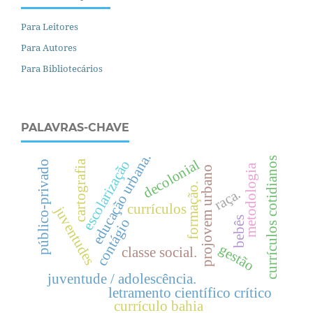
Para Leitores
Para Autores
Para Bibliotecários
PALAVRAS-CHAVE
.
currículos cotidianos
decolonial
escolarização
cartografia
público-privado
metodologia
projovem urbano
formação.
raça.
e
d
u
c
a
ç
ã
o
u
r
b
a
n
a
currículos
juventudes
bebês
contágio
gestão
classe social.
juventude / adolescência.
letramento científico crítico
currículo bahia