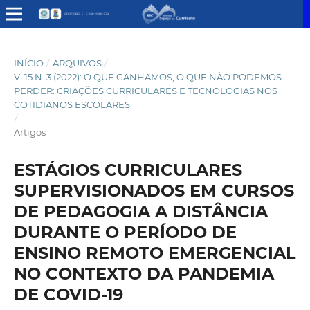
INÍCIO
/
ARQUIVOS
/
V. 15 N. 3 (2022): O QUE GANHAMOS, O QUE NÃO PODEMOS
PERDER: CRIAÇÕES CURRICULARES E TECNOLOGIAS NOS
COTIDIANOS ESCOLARES
/
Artigos
ESTÁGIOS CURRICULARES
SUPERVISIONADOS EM CURSOS
DE PEDAGOGIA A DISTÂNCIA
DURANTE O PERÍODO DE
ENSINO REMOTO EMERGENCIAL
NO CONTEXTO DA PANDEMIA
DE COVID-19