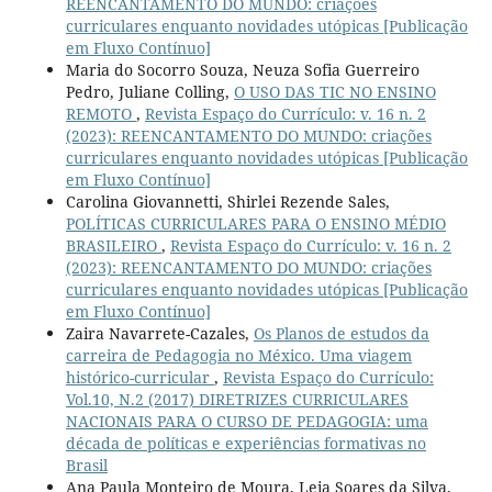
REENCANTAMENTO DO MUNDO: criações
curriculares enquanto novidades utópicas [Publicação
em Fluxo Contínuo]
Maria do Socorro Souza, Neuza Sofia Guerreiro
Pedro, Juliane Colling,
O USO DAS TIC NO ENSINO
REMOTO
,
Revista Espaço do Currículo: v. 16 n. 2
(2023): REENCANTAMENTO DO MUNDO: criações
curriculares enquanto novidades utópicas [Publicação
em Fluxo Contínuo]
Carolina Giovannetti, Shirlei Rezende Sales,
POLÍTICAS CURRICULARES PARA O ENSINO MÉDIO
BRASILEIRO
,
Revista Espaço do Currículo: v. 16 n. 2
(2023): REENCANTAMENTO DO MUNDO: criações
curriculares enquanto novidades utópicas [Publicação
em Fluxo Contínuo]
Zaira Navarrete-Cazales,
Os Planos de estudos da
carreira de Pedagogia no México. Uma viagem
histórico-curricular
,
Revista Espaço do Currículo:
Vol.10, N.2 (2017) DIRETRIZES CURRICULARES
NACIONAIS PARA O CURSO DE PEDAGOGIA: uma
década de políticas e experiências formativas no
Brasil
Ana Paula Monteiro de Moura, Leia Soares da Silva,