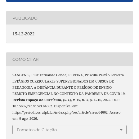
PUBLICADO
15-12-2022
COMO CITAR
SANGENIS, Luiz Fernando Conde; PEREIRA, Priscilla Paixão Ferreira.
ESTÁGIOS CURRICULARES SUPERVISIONADOS EM CURSOS DE
PEDAGOGIA A DISTÂNCIA DURANTE O PERÍODO DE ENSINO
REMOTO EMERGENCIAL NO CONTEXTO DA PANDEMIA DE COVID-19.
Revista Espaço do Currículo
,
[S. l.]
, v. 15, n. 3, p. 1–16, 2022. DOI:
10.15687/rec.v15i3.64662. Disponível em:
https://periodicos.ufpb.br/index.php/rec/article/view/64662. Acesso
em: 9 ago. 2026.
Fomatos de Citação