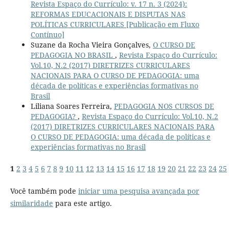
Revista Espaço do Currículo: v. 17 n. 3 (2024):
REFORMAS EDUCACIONAIS E DISPUTAS NAS
POLÍTICAS CURRICULARES [Publicação em Fluxo
Contínuo]
Suzane da Rocha Vieira Gonçalves,
O CURSO DE
PEDAGOGIA NO BRASIL
,
Revista Espaço do Currículo:
Vol.10, N.2 (2017) DIRETRIZES CURRICULARES
NACIONAIS PARA O CURSO DE PEDAGOGIA: uma
década de políticas e experiências formativas no
Brasil
Liliana Soares Ferreira,
PEDAGOGIA NOS CURSOS DE
PEDAGOGIA?
,
Revista Espaço do Currículo: Vol.10, N.2
(2017) DIRETRIZES CURRICULARES NACIONAIS PARA
O CURSO DE PEDAGOGIA: uma década de políticas e
experiências formativas no Brasil
1
2
3
4
5
6
7
8
9
10
11
12
13
14
15
16
17
18
19
20
21
22
23
24
25
Você também pode
iniciar uma pesquisa avançada por
similaridade
para este artigo.