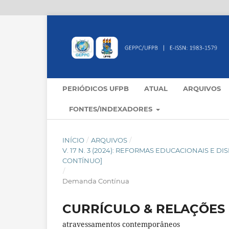
PERIÓDICOS UFPB
ATUAL
ARQUIVOS
FONTES/INDEXADORES
INÍCIO
/
ARQUIVOS
/
V. 17 N. 3 (2024): REFORMAS EDUCACIONAIS E 
CONTÍNUO]
/
Demanda Contínua
CURRÍCULO & RELAÇÕES 
atravessamentos contemporâneos