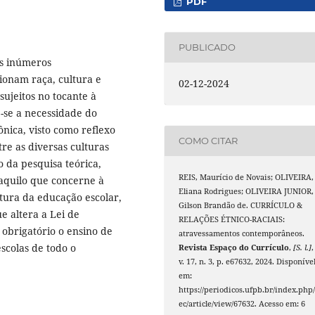
PDF
PUBLICADO
os inúmeros
onam raça, cultura e
02-12-2024
ujeitos no tocante à
e-se a necessidade do
ônica, visto como reflexo
COMO CITAR
re as diversas culturas
 da pesquisa teórica,
REIS, Maurício de Novais; OLIVEIRA,
 naquilo que concerne à
Eliana Rodrigues; OLIVEIRA JUNIOR,
ura da educação escolar,
Gilson Brandão de. CURRÍCULO &
 altera a Lei de
RELAÇÕES ÉTNICO-RACIAIS:
 obrigatório o ensino de
atravessamentos contemporâneos.
escolas de todo o
Revista Espaço do Currículo
,
[S. l.]
,
v. 17, n. 3, p. e67632, 2024. Disponíve
em:
https://periodicos.ufpb.br/index.php/
ec/article/view/67632. Acesso em: 6