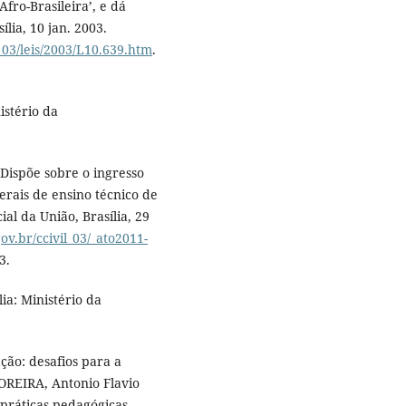
fro-Brasileira’, e dá
ília, 10 jan. 2003.
_03/leis/2003/L10.639.htm
.
istério da
.
 Dispõe sobre o ingresso
derais de ensino técnico de
ial da União, Brasília, 29
ov.br/ccivil_03/_ato2011-
3.
ia: Ministério da
ão: desafios para a
OREIRA, Antonio Flavio
 práticas pedagógicas.