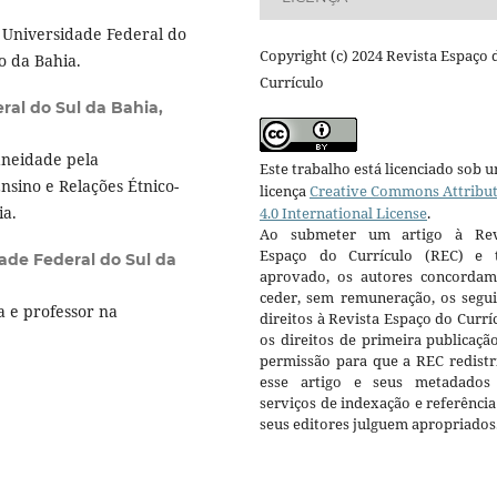
a Universidade Federal do
Copyright (c) 2024 Revista Espaço 
o da Bahia.
Currículo
ral do Sul da Bahia,
aneidade pela
Este trabalho está licenciado sob 
sino e Relações Étnico-
licença
Creative Commons Attribu
ia.
4.0 International License
.
Ao submeter um artigo à Rev
Espaço do Currículo (REC) e t
ade Federal do Sul da
aprovado, os autores concorda
ceder, sem remuneração, os segui
a e professor na
direitos à Revista Espaço do Currí
os direitos de primeira publicaçã
permissão para que a REC redistr
esse artigo e seus metadados
serviços de indexação e referênci
seus editores julguem apropriados