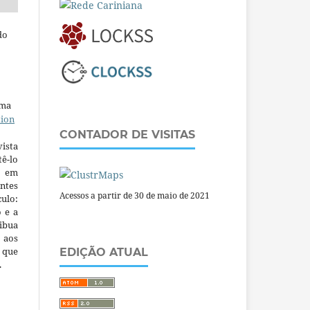
do
uma
tion
CONTADOR DE VISITAS
ista
ê-lo
m em
ntes
Acessos a partir de 30 de maio de 2021
culo:
o e a
ibua
 aos
a que
EDIÇÃO ATUAL
.