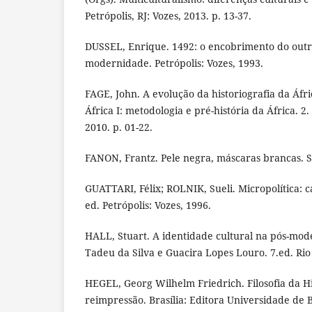
Petrópolis, RJ: Vozes, 2013. p. 13-37.
DUSSEL, Enrique. 1492: o encobrimento do outr
modernidade. Petrópolis: Vozes, 1993.
FAGE, John. A evolução da historiografia da Áfric
África I: metodologia e pré-história da África. 2.
2010. p. 01-22.
FANON, Frantz. Pele negra, máscaras brancas. 
GUATTARI, Félix; ROLNIK, Sueli. Micropolítica: c
ed. Petrópolis: Vozes, 1996.
HALL, Stuart. A identidade cultural na pós-mo
Tadeu da Silva e Guacira Lopes Louro. 7.ed. Rio
HEGEL, Georg Wilhelm Friedrich. Filosofia da His
reimpressão. Brasília: Editora Universidade de B