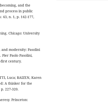
 becoming, and the
nd process in public
. 43, n. 1, p. 142-177,
ing. Chicago: University
 and modernity: Pasolini
 Pier Paolo Pasolini,
irst century.
ETTI, Luca; RAIZEN, Karen
d: A thinker for the
 p. 227-320.
eresy. Princeton: