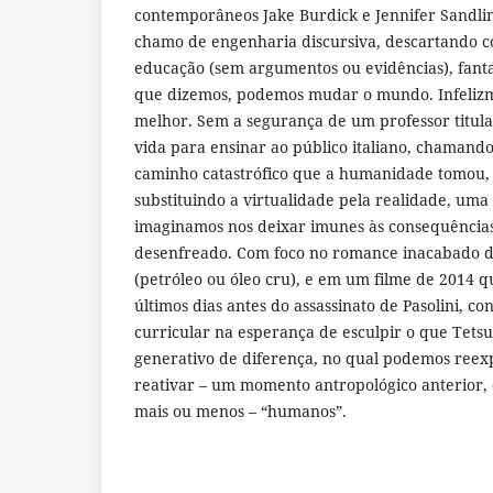
contemporâneos Jake Burdick e Jennifer Sandli
chamo de engenharia discursiva, descartando c
educação (sem argumentos ou evidências), fant
que dizemos, podemos mudar o mundo. Infelizme
melhor. Sem a segurança de um professor titular
vida para ensinar ao público italiano, chamand
caminho catastrófico que a humanidade tomou,
substituindo a virtualidade pela realidade, uma
imaginamos nos deixar imunes às consequências
desenfreado. Com foco no romance inacabado de
(petróleo ou óleo cru), e em um filme de 2014 q
últimos dias antes do assassinato de Pasolini, co
curricular na esperança de esculpir o que Tet
generativo de diferença, no qual podemos ree
reativar – um momento antropológico anterior,
mais ou menos – “humanos”.