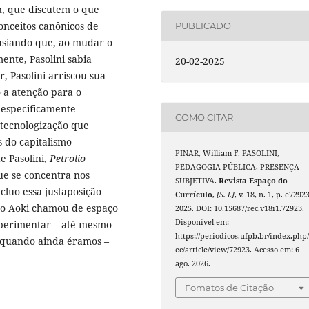
n, que discutem o que
onceitos canônicos de
PUBLICADO
asiando que, ao mudar o
nte, Pasolini sabia
20-02-2025
, Pasolini arriscou sua
o a atenção para o
 especificamente
COMO CITAR
 tecnologização que
 do capitalismo
PINAR, William F. PASOLINI,
 Pasolini,
Petrolio
PEDAGOGIA PÚBLICA, PRESENÇA
ue se concentra nos
SUBJETIVA.
Revista Espaço do
ncluo essa justaposição
Currículo
,
[S. l.]
, v. 18, n. 1, p. e72923
suo Aoki chamou de espaço
2025. DOI: 10.15687/rec.v18i1.72923.
Disponível em:
xperimentar – até mesmo
https://periodicos.ufpb.br/index.php/
 quando ainda éramos –
ec/article/view/72923. Acesso em: 6
ago. 2026.
Fomatos de Citação