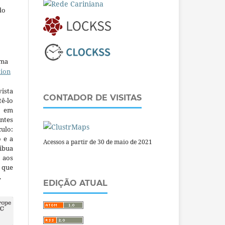
do
uma
tion
ista
CONTADOR DE VISITAS
ê-lo
m em
ntes
culo:
o e a
Acessos a partir de 30 de maio de 2021
ibua
 aos
a que
.
EDIÇÃO ATUAL