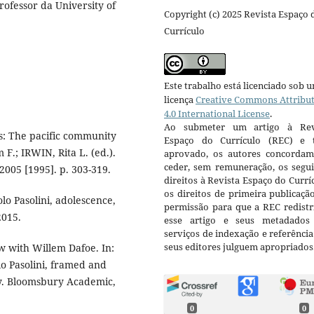
rofessor da University of
Copyright (c) 2025 Revista Espaço 
Currículo
Este trabalho está licenciado sob 
licença
Creative Commons Attribu
4.0 International License
.
Ao submeter um artigo à Rev
s: The pacific community
Espaço do Currículo (REC) e t
 F.; IRWIN, Rita L. (ed.).
aprovado, os autores concorda
ceder, sem remuneração, os segui
005 [1995]. p. 303-319.
direitos à Revista Espaço do Currí
os direitos de primeira publicaçã
lo Pasolini, adolescence,
permissão para que a REC redistr
2015.
esse artigo e seus metadados
serviços de indexação e referênci
seus editores julguem apropriados
w with Willem Dafoe. In:
lo Pasolini, framed and
ry. Bloomsbury Academic,
0
0