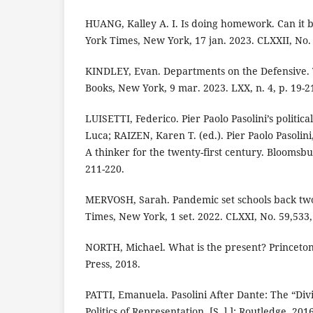
HUANG, Kalley A. I. Is doing homework. Can it
York Times, New York, 17 jan. 2023. CLXXII, No. 
KINDLEY, Evan. Departments on the Defensive.
Books, New York, 9 mar. 2023. LXX, n. 4, p. 19-2
LUISETTI, Federico. Pier Paolo Pasolini’s politic
Luca; RAIZEN, Karen T. (ed.). Pier Paolo Pasoli
A thinker for the twenty-first century. Bloomsb
211-220.
MERVOSH, Sarah. Pandemic set schools back tw
Times, New York, 1 set. 2022. CLXXI, No. 59,533,
NORTH, Michael. What is the present? Princeton
Press, 2018.
PATTI, Emanuela. Pasolini After Dante: The “Div
Politics of Representation. [S. l.]: Routledge, 2016