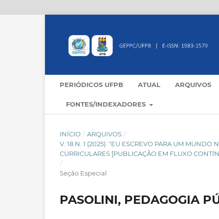
PERIÓDICOS UFPB
ATUAL
ARQUIVOS
FONTES/INDEXADORES
INÍCIO
/
ARQUIVOS
/
V. 18 N. 1 (2025): "EU ESCREVO PARA UM MUND
CURRICULARES [PUBLICAÇÃO EM FLUXO CONTÍ
/
Seção Especial
PASOLINI, PEDAGOGIA P