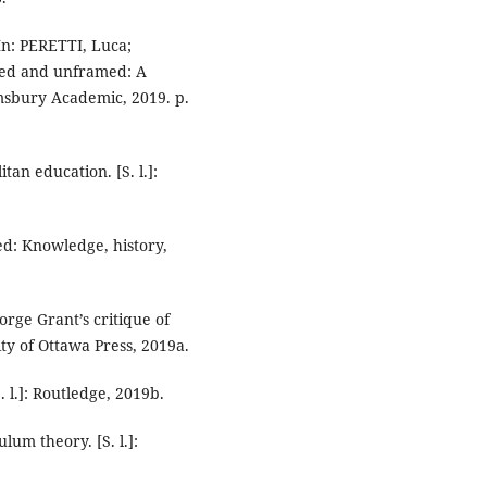
In: PERETTI, Luca;
amed and unframed: A
oomsbury Academic, 2019. p.
an education. [S. l.]:
ed: Knowledge, history,
rge Grant’s critique of
ty of Ottawa Press, 2019a.
 l.]: Routledge, 2019b.
lum theory. [S. l.]: