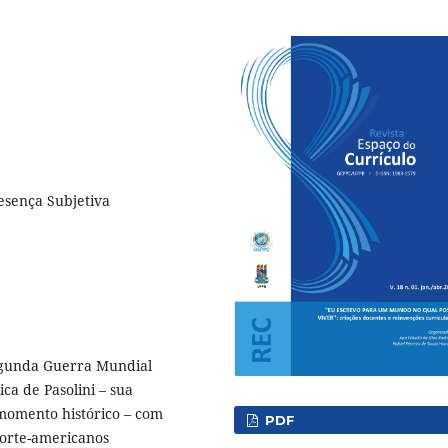
resença Subjetiva
-Segunda Guerra Mundial
ca de Pasolini – sua
momento histórico – com
PDF
norte-americanos