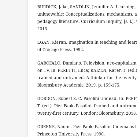
BURDICK, Jake; SANDLIN, Jennifer A. Learning,
unknowable: Conceptualizations, mechanisms, a
pedagogy literature. Curriculum Inquiry, [s. l.], v
2013.
EGAN, Kieran. Imagination in teaching and learn
of Chicago Press, 1992.
GAROFALO, Damiano. Television, neo-capitalism,
on TV. In: PERETTI, Luca; RAIZEN, Karen T. (ed.).
framed and unframed: A thinker for the twenty-f
Bloomsbury Academic, 2019. p. 159-175.
GORDON, Robert S. C. Pasolini Undead. In: PER
T. (ed.). Pier Paolo Pasolini, framed and unframe
twenty-first century. London: Bloomsbury, 2018.
GREENE, Naomi. Pier Paolo Pasolini: Cinema as h
Princeton University Press, 1990.