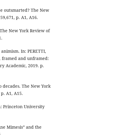
 be outsmarted? The New
59,671, p. A1, A16.
 The New York Review of
1.
al animism. In: PERETTI,
ni, framed and unframed:
ury Academic, 2019. p.
o decades. The New York
 p. A1, A15.
: Princeton University
ine Mimesis” and the
.