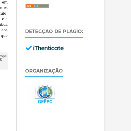
m em
ntes
culo:
o e a
ibua
 aos
DETECÇÃO DE PLÁGIO:
a que
.
ORGANIZAÇÃO