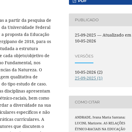
PDF
das a partir da pesquisa de
PUBLICADO
 da Universidade Federal
r a proposta da Educação
25-09-2025 — Atualizado em
10-05-2026
sergipano de 2018, para os
estudada a estrutura
e cada objeto/objetivo de
VERSÕES
no Fundamental, nos
ncias da Natureza. O
10-05-2026 (2)
agem qualitativa de
25-09-2025 (1)
do tipo estudo de caso.
s disciplinas apresentam
 étnico-raciais, bem como
COMO CITAR
rdar a diversidade na sua
culares específicos e não
ANDRADE, Ivana Maria Santana;
áticas curriculares. A
LUCINI, Marizete. AS RELAÇÕES
autores que discutem o
ÉTNICO-RACIAIS NA EDUCAÇÃO