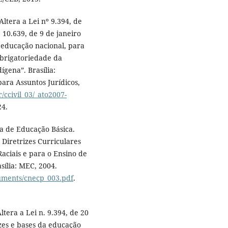
ltera a Lei nº 9.394, de
10.639, de 9 de janeiro
a educação nacional, para
 obrigatoriedade da
ígena”. Brasília:
para Assuntos Jurídicos,
/ccivil_03/_ato2007-
24.
a de Educação Básica.
Diretrizes Curriculares
aciais e para o Ensino de
asília: MEC, 2004.
cuments/cnecp_003.pdf
.
ltera a Lei n. 9.394, de 20
zes e bases da educação