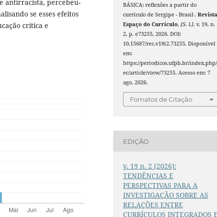
e antirracista, percebeu-
BÁSICA: reflexões a partir do
alisando se esses efeitos
currículo de Sergipe - Brasil .
Revist
Espaço do Currículo
,
[S. l.]
, v. 19, n.
cação crítica e
2, p. e73255, 2026. DOI:
10.15687/rec.v19i2.73255. Disponível
em:
https://periodicos.ufpb.br/index.php/
ec/article/view/73255. Acesso em: 7
ago. 2026.
Fomatos de Citação
EDIÇÃO
v. 19 n. 2 (2026):
TENDÊNCIAS E
PERSPECTIVAS PARA A
INVESTIGAÇÃO SOBRE AS
RELAÇÕES ENTRE
CURRÍCULOS INTEGRADOS 