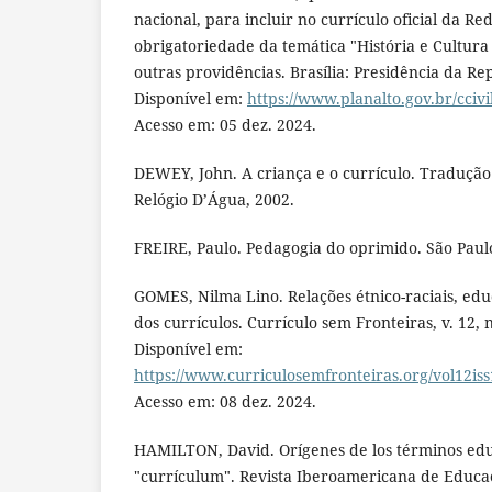
nacional, para incluir no currículo oficial da Re
obrigatoriedade da temática "História e Cultura 
outras providências. Brasília: Presidência da Rep
Disponível em:
https://www.planalto.gov.br/ccivi
Acesso em: 05 dez. 2024.
DEWEY, John. A criança e o currículo. Tradução 
Relógio D’Água, 2002.
FREIRE, Paulo. Pedagogia do oprimido. São Paulo
GOMES, Nilma Lino. Relações étnico-raciais, ed
dos currículos. Currículo sem Fronteiras, v. 12, n
Disponível em:
https://www.curriculosemfronteiras.org/vol12is
Acesso em: 08 dez. 2024.
HAMILTON, David. Orígenes de los términos educ
"currículum". Revista Iberoamericana de Educació