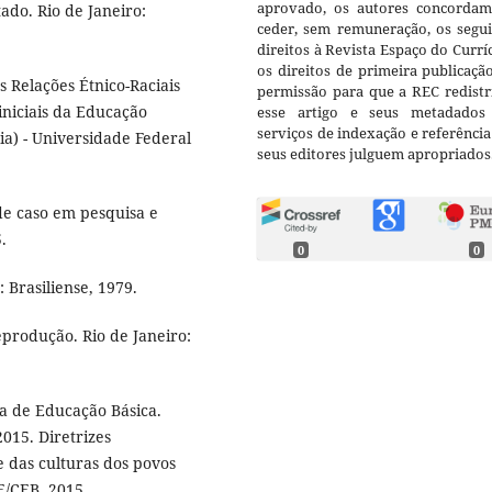
aprovado, os autores concorda
ado. Rio de Janeiro:
ceder, sem remuneração, os segui
direitos à Revista Espaço do Currí
os direitos de primeira publicaçã
Relações Étnico-Raciais
permissão para que a REC redistr
iniciais da Educação
esse artigo e seus metadados
serviços de indexação e referênci
a) - Universidade Federal
seus editores julguem apropriados
de caso em pesquisa e
.
0
0
 Brasiliense, 1979.
produção. Rio de Janeiro:
a de Educação Básica.
015. Diretrizes
e das culturas dos povos
E/CEB, 2015.