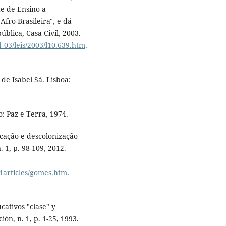
de de Ensino a
Afro-Brasileira", e dá
ública, Casa Civil, 2003.
l_03/leis/2003/l10.639.htm
.
de Isabel Sá. Lisboa:
: Paz e Terra, 1974.
ucação e descolonização
. 1, p. 98-109, 2012.
s1articles/gomes.htm
.
ativos "clase" y
n, n. 1, p. 1-25, 1993.