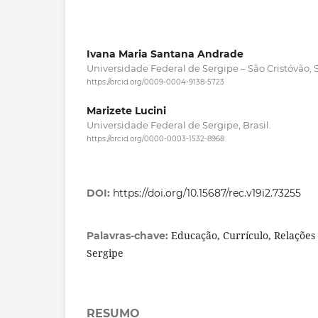
Ivana Maria Santana Andrade
Universidade Federal de Sergipe – São Cristóvão, S
https://orcid.org/0009-0004-9138-5723
Marizete Lucini
Universidade Federal de Sergipe, Brasil.
https://orcid.org/0000-0003-1532-8968
DOI:
https://doi.org/10.15687/rec.v19i2.73255
Educação, Currículo, Relações é
Palavras-chave:
Sergipe
RESUMO