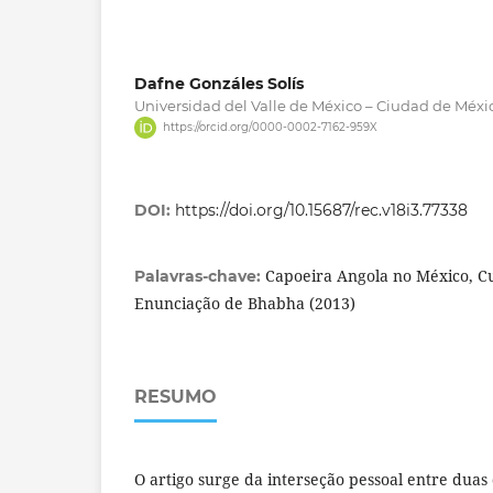
Dafne Gonzáles Solís
Universidad del Valle de México – Ciudad de Méxic
https://orcid.org/0000-0002-7162-959X
DOI:
https://doi.org/10.15687/rec.v18i3.77338
Capoeira Angola no México, Cu
Palavras-chave:
Enunciação de Bhabha (2013)
RESUMO
O artigo surge da interseção pessoal entre duas