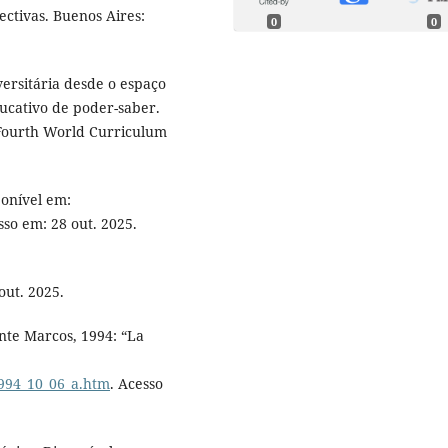
ectivas. Buenos Aires:
0
0
versitária desde o espaço
ducativo de poder-saber.
 Fourth World Curriculum
ponível em:
sso em: 28 out. 2025.
out. 2025.
te Marcos, 1994: “La
1994_10_06_a.htm
. Acesso