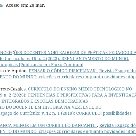
a/
. Acesso em: 28 mar.
NCEPÇÕES DOCENTES NORTEADORAS DE PRÁTICAS PEDAGÓGIC
 do Currículo: v. 16 n. 2 (2023): REENCANTAMENTO DO MUNDO:
 utópicas [Publicação em Fluxo Contínuo]
ana de Aquino,
PENSAR O CÓDIGO DISICPLINAR
,
Revista Espaço do
MENTO DO MUNDO: criações curriculares enquanto novidades utóp
rete-Cazales,
CURRÍCULO DO ENSINO MÉDIO TECNOLÓGICO NO
v. 19 n. 2 (2026): TENDÊNCIAS E PERSPECTIVAS PARA A INVESTIGAÇ
S INTEGRADOS E ESCOLAS DEMOCRÁTICAS
O DO DOCENTE EM HISTÓRIA NA VERTENTE DO
Espaço do Currículo: v. 12 n. 1 (2019): CURRÍCULO: possibilidades
ANÇA-MENOR EM UM CURRÍCULO-DANÇANTE
,
Revista Espaço do
MENTO DO MUNDO: criações curriculares enquanto novidades utóp