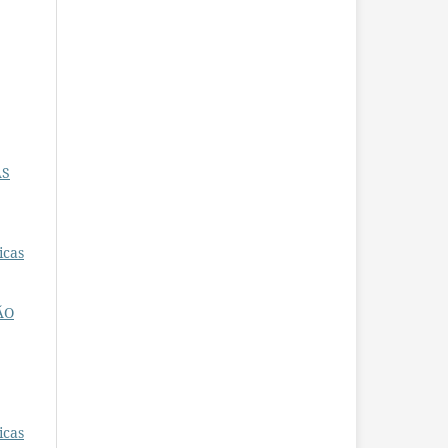
AS
icas
ÃO
icas