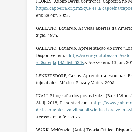
FLORES, Adolfo David Contreras. Capoeira no M
https://capoeira.org.mx/que-es-la-capoeira/capo
em: 28 out. 2025.
GALEANO, Eduardo. As veias abertas da América
Siglo, 1975.
GALEANO, Eduardo. Apresentação do livro “Los hi
Disponível em: <
https://www.youtube.com/watc
v=0cnwJkqDMrI&t=525s
>. Acesso em: 13 jun. 20
LENKERSDORF, Carlos. Aprender a escuchar. E
tojolabales. México: Plaza y Vades, 2008.
INALI. Etnografia dos povos tzotzil (Batsil Winik'
Atel). 2018, Disponível em: <
https://www.gob.mx/
de-los-pueblos-tzotzil-batsil-winik-otik-y-tzeltal-
Acesso em: 8 fev. 2025.
WARK, McKenzie. (Auto) Teoria Crítica. Disponí