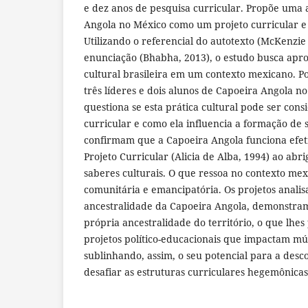
e dez anos de pesquisa curricular. Propõe uma 
Angola no México como um projeto curricular e p
Utilizando o referencial do autotexto (McKenzie
enunciação (Bhabha, 2013), o estudo busca apr
cultural brasileira em um contexto mexicano. P
três líderes e dois alunos de Capoeira Angola 
questiona se esta prática cultural pode ser con
curricular e como ela influencia a formação de su
confirmam que a Capoeira Angola funciona ef
Projeto Curricular (Alicia de Alba, 1994) ao abri
saberes culturais. O que ressoa no contexto mex
comunitária e emancipatória. Os projetos anali
ancestralidade da Capoeira Angola, demonstram
própria ancestralidade do território, o que lhes
projetos político-educacionais que impactam múl
sublinhando, assim, o seu potencial para a desc
desafiar as estruturas curriculares hegemônicas