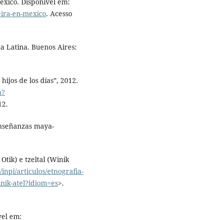
éxico. Disponível em:
eira-en-mexico
. Acesso
 Latina. Buenos Aires:
jos de los días”, 2012.
h?
12.
nseñanzas maya-
 Otik) e tzeltal (Winik
inpi/articulos/etnografia-
winik-atel?idiom=es
>.
vel em: