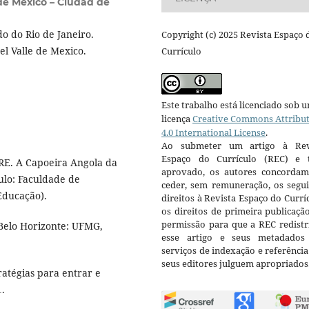
 de México – Ciudad de
o do Rio de Janeiro.
Copyright (c) 2025 Revista Espaço 
el Valle de Mexico.
Currículo
Este trabalho está licenciado sob 
licença
Creative Commons Attribu
4.0 International License
.
Ao submeter um artigo à Rev
Espaço do Currículo (REC) e t
RE. A Capoeira Angola da
aprovado, os autores concorda
ulo: Faculdade de
ceder, sem remuneração, os segui
Educação).
direitos à Revista Espaço do Currí
os direitos de primeira publicaçã
permissão para que a REC redistr
Belo Horizonte: UFMG,
esse artigo e seus metadados
serviços de indexação e referênci
seus editores julguem apropriados
ratégias para entrar e
1.