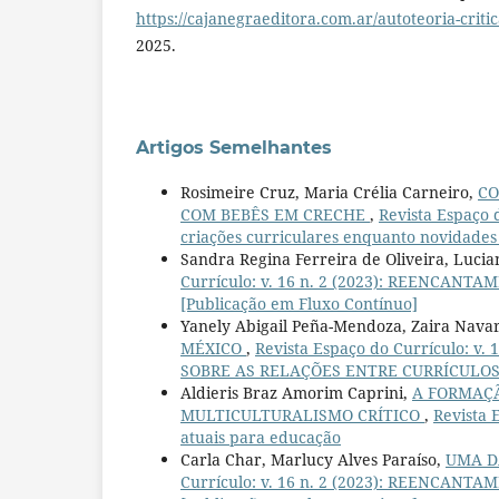
https://cajanegraeditora.com.ar/autoteoria-critic
2025.
Artigos Semelhantes
Rosimeire Cruz, Maria Crélia Carneiro,
CO
COM BEBÊS EM CRECHE
,
Revista Espaço
criações curriculares enquanto novidades
Sandra Regina Ferreira de Oliveira, Luci
Currículo: v. 16 n. 2 (2023): REENCANTA
[Publicação em Fluxo Contínuo]
Yanely Abigail Peña-Mendoza, Zaira Navar
MÉXICO
,
Revista Espaço do Currículo: 
SOBRE AS RELAÇÕES ENTRE CURRÍCULO
Aldieris Braz Amorim Caprini,
A FORMAÇÃ
MULTICULTURALISMO CRÍTICO
,
Revista 
atuais para educação
Carla Char, Marlucy Alves Paraíso,
UMA D
Currículo: v. 16 n. 2 (2023): REENCANTA