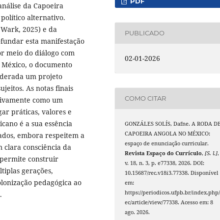
PDF
análise da Capoeira
olítico alternativo.
 Wark, 2025) e da
PUBLICADO
ofundar esta manifestação
or meio do diálogo com
02-01-2026
no México, o documento
siderada um projeto
jeitos. As notas finais
COMO CITAR
etivamente como um
gar práticas, valores e
icano é a sua essência
GONZÁLES SOLÍS, Dafne. A RODA D
CAPOEIRA ANGOLA NO MÉXICO:
sados, embora respeitem a
espaço de enunciação curricular.
 clara consciência da
Revista Espaço do Currículo
,
[S. l.]
,
 permite construir
v. 18, n. 3, p. e77338, 2026. DOI:
tiplas gerações,
10.15687/rec.v18i3.77338. Disponível
olonização pedagógica ao
em:
https://periodicos.ufpb.br/index.php/
.
ec/article/view/77338. Acesso em: 8
ago. 2026.