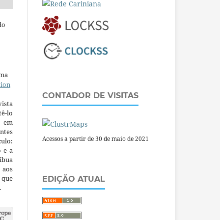
do
uma
tion
CONTADOR DE VISITAS
ista
ê-lo
m em
ntes
Acessos a partir de 30 de maio de 2021
culo:
o e a
ibua
 aos
a que
EDIÇÃO ATUAL
.