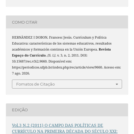
COMO CITAR
HERNÀNDEZ I DOBON, Francesc Jesús. Currículum y Política
Educativa: características de los sistemas educativos, resultados
académicos y formación continua en la Unión Europea.
Revista
Espaço do Currículo
,
[S. l.]
, v. 3, n. 2, 2011. DOI:
10.15687/rec.v3i2.9660. Disponível em:
https://periodicos.ufpb.br/index.php/rec/article/view/9660. Acesso em:
7 ago. 2026.
Fomatos de Citação
EDIÇÃO
Vol.3 N.2 (2011) O CAMPO DAS POLÍTICAS DE
CURRÍCULO NA PRIMEIRA DÉCADA DO SÉCULO XXI: