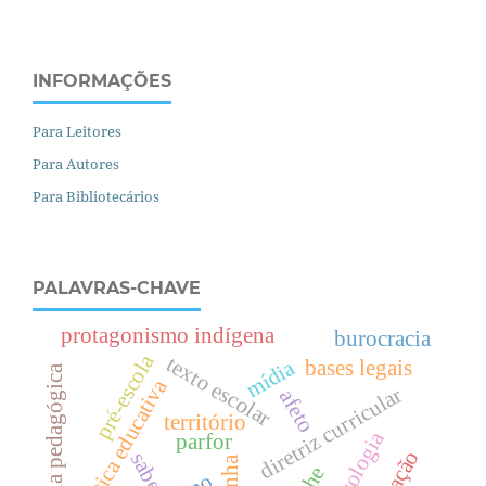
INFORMAÇÕES
Para Leitores
Para Autores
Para Bibliotecários
PALAVRAS-CHAVE
protagonismo indígena
burocracia
pré-escola
texto escolar
mídia
bases legais
residência pedagógica
política educativa
diretriz curricular
afeto
território
psicologia
parfor
saber