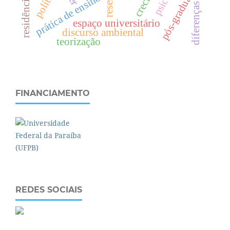
pós-graduação
resenha
creche
prática de ensino
diferenças
espaço universitário
discurso ambiental
teorização
FINANCIAMENTO
REDES SOCIAIS