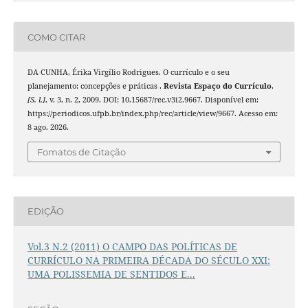
COMO CITAR
DA CUNHA, Érika Virgílio Rodrigues. O currículo e o seu
planejamento: concepções e práticas .
Revista Espaço do Currículo
,
[S. l.]
, v. 3, n. 2, 2009. DOI: 10.15687/rec.v3i2.9667. Disponível em:
https://periodicos.ufpb.br/index.php/rec/article/view/9667. Acesso em:
8 ago. 2026.
Fomatos de Citação
EDIÇÃO
Vol.3 N.2 (2011) O CAMPO DAS POLÍTICAS DE
CURRÍCULO NA PRIMEIRA DÉCADA DO SÉCULO XXI:
UMA POLISSEMIA DE SENTIDOS E...