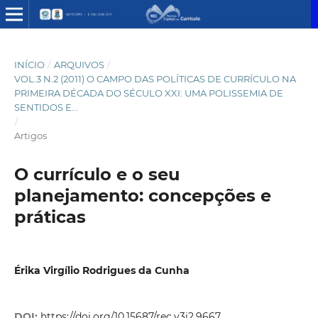
INÍCIO
/
ARQUIVOS
/
VOL.3 N.2 (2011) O CAMPO DAS POLÍTICAS DE CURRÍCULO NA
PRIMEIRA DÉCADA DO SÉCULO XXI: UMA POLISSEMIA DE
SENTIDOS E...
/
Artigos
O currículo e o seu
planejamento: concepções e
práticas
Érika Virgílio Rodrigues da Cunha
DOI:
https://doi.org/10.15687/rec.v3i2.9667