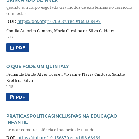
quando um corpo esgotado cria modos de existências no currículo
com festas
DOI:
https://doi.org/10.15687/rec.v16i3.68497
Camila Amorim Campos, Maria Carolina da Silva Caldeira
1-13
PDF
O QUE PODE UM QUINTAL?
Fernanda Binda Alves Touret, Vivianne Flavia Cardoso, Sandra
Kretli da Silva
1-16
PDF
PRÁTICASPOLÍTICASINCLUSIVAS NA EDUCAÇÃO
INFANTIL
brincar como resistência e invenção de mundos
DOI:
https://doi.org/10.15687/rec.v16i3.68464