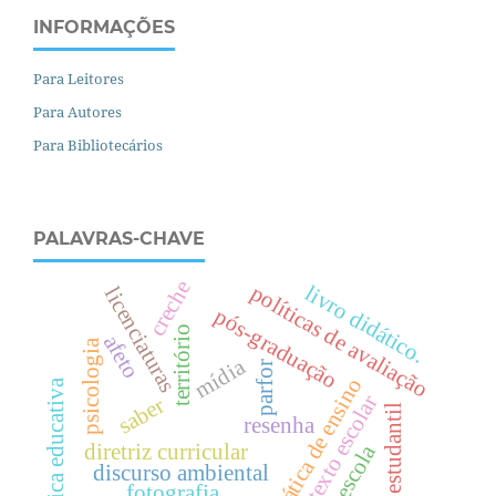
INFORMAÇÕES
Para Leitores
Para Autores
Para Bibliotecários
PALAVRAS-CHAVE
creche
livro didático.
políticas de avaliação
licenciaturas
pós-graduação
território
afeto
psicologia
mídia
parfor
prática de ensino
política educativa
texto escolar
saber
voz estudantil
resenha
diretriz curricular
pré-escola
discurso ambiental
fotografia.