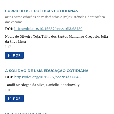
CURRÍCULOS E POÉTICAS COTIDIANAS
artes como criações de resistências e (re)existências 'dentrofora'
das escolas
DOI:
https://doi.org/10.15687/rec.v16i3.68480
Noale de Oliveira Toja, Talita dos Santos Malheiros Gregorio, Júlia
da Silva Lima
1-17
PDF
A SOLIDÃO DE UMA EDUCAÇÃO COTIDIANA
DOI:
https://doi.org/10.15687/rec.v16i3.68488
Tamili Mardegan da Silva, Danielle Piontkovsky
1-11
PDF
BRINCANDO DE VIVER