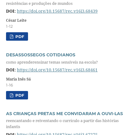
resistências e produções de mundos
DOI:
https://doi.org/10.15687/rec.v16i3.68439
César Leite
1-12
PDF
DESASSOSSEGOS COTIDIANOS
como aprenderensinar temas sensíveis na escola?
DOI:
https://doi.org/10.15687/rec.v16i3.68461
Maria Inês Sá
1-16
PDF
AS CRIANÇAS PRETAS ME CONVIDARAM A OUVI-LAS
reencantando e reiventando o currículo a partir das histórias
infantis
DOI:
https://doi.org/10.15687/rec.v16i3.67275