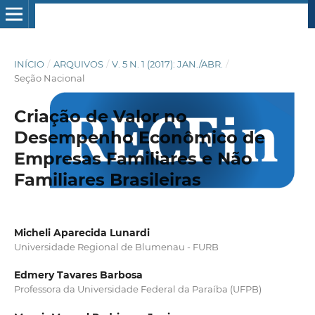
INÍCIO
/
ARQUIVOS
/
V. 5 N. 1 (2017): JAN./ABR.
/
Seção Nacional
Criação de Valor no
Desempenho Econômico de
Empresas Familiares e Não
Familiares Brasileiras
Micheli Aparecida Lunardi
Universidade Regional de Blumenau - FURB
Edmery Tavares Barbosa
Professora da Universidade Federal da Paraíba (UFPB)