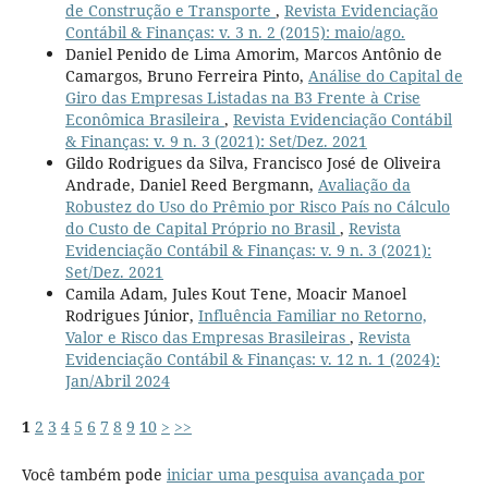
de Construção e Transporte
,
Revista Evidenciação
Contábil & Finanças: v. 3 n. 2 (2015): maio/ago.
Daniel Penido de Lima Amorim, Marcos Antônio de
Camargos, Bruno Ferreira Pinto,
Análise do Capital de
Giro das Empresas Listadas na B3 Frente à Crise
Econômica Brasileira
,
Revista Evidenciação Contábil
& Finanças: v. 9 n. 3 (2021): Set/Dez. 2021
Gildo Rodrigues da Silva, Francisco José de Oliveira
Andrade, Daniel Reed Bergmann,
Avaliação da
Robustez do Uso do Prêmio por Risco País no Cálculo
do Custo de Capital Próprio no Brasil
,
Revista
Evidenciação Contábil & Finanças: v. 9 n. 3 (2021):
Set/Dez. 2021
Camila Adam, Jules Kout Tene, Moacir Manoel
Rodrigues Júnior,
Influência Familiar no Retorno,
Valor e Risco das Empresas Brasileiras
,
Revista
Evidenciação Contábil & Finanças: v. 12 n. 1 (2024):
Jan/Abril 2024
1
2
3
4
5
6
7
8
9
10
>
>>
Você também pode
iniciar uma pesquisa avançada por