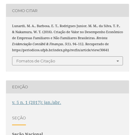
COMO CITAR
Lunardi, M. A., Barbosa, E. T., Rodrigues Junior, M. M., da Silva, T. P.,
& Nakamura, W. T. (2016). Criação de Valor no Desempenho Econômico
de Empresas Familiares e Não Familiares Brasileiras.
Revista
Evidenciação Contábil & Finanças
,
5
(1), 94–112. Recuperado de
https://periodicos.ufpb.br/index.php/recfin/article/view/30641
Fomatos de Citação
EDIÇÃO
v. 5 n. 1 (2017): jan./abr.
SEÇÃO
Seção Nacional