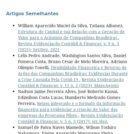
Artigos Semelhantes
William Aparecido Maciel da Silva, Tatiana Albanez,
Estrutura de Capital e sua Relação com a Geração de
Valor para o Acionista de Companhias Brasileiras
,
Revista Evidenciação Contábil & Finanças: v. 9 n. 3
(2021): Set/Dez. 2021
Lélis Pedro Andrade, Washington Santos Silva, Daniel
Fonseca Costa, Bruno César de Melo Moreira, Adriano
Olímpio Tonelli,
Flexibilidade Financeira e Retorno de
Ações das Companhias Brasileiras: Evidências Durante
a Crise Causada Pela Covid-19
,
Revista Evidenciação
Contábil & Finanças: v. 11 n. 2 (2023): Maio/Agosto
Nadson Jaime Ferreira Alves, José Roberto Kassai,
Edimilson Costa Lucas, Humberto Medrado Gomes
Ferreira,
Relato integrado e o formato da informação
financeira para evidenciar a criação de valor das
empresas do Programa Piloto
,
Revista Evidenciação
Contábil & Finanças: v. 5 n. 3 (2017): set./dez.
Samuel de Paiva Naves Mamede, Wilson Toshiro
Nakamura, Elaine Aparecida Maruyama Vieira