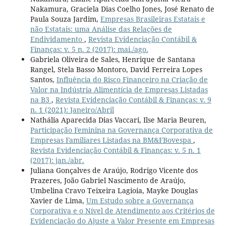
Nakamura, Graciela Dias Coelho Jones, José Renato de
Paula Souza Jardim,
Empresas Brasileiras Estatais e
não Estatais: uma Análise das Relações de
Endividamento
,
Revista Evidenciação Contábil &
Finanças: v. 5 n. 2 (2017): mai./ago.
Gabriela Oliveira de Sales, Henrique de Santana
Rangel, Stela Basso Montoro, David Ferreira Lopes
Santos,
Influência do Risco Financeiro na Criação de
Valor na Indústria Alimentícia de Empresas Listadas
na B3
,
Revista Evidenciação Contábil & Finanças: v. 9
n. 1 (2021): Janeiro/Abril
Nathália Aparecida Dias Vaccari, Ilse Maria Beuren,
Participação Feminina na Governança Corporativa de
Empresas Familiares Listadas na BM&FBovespa
,
Revista Evidenciação Contábil & Finanças: v. 5 n. 1
(2017): jan./abr.
Juliana Gonçalves de Araújo, Rodrigo Vicente dos
Prazeres, João Gabriel Nascimento de Araújo,
Umbelina Cravo Teixeira Lagioia, Mayke Douglas
Xavier de Lima,
Um Estudo sobre a Governança
Corporativa e o Nível de Atendimento aos Critérios de
Evidenciação do Ajuste a Valor Presente em Empresas