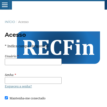
INÍCIO
/
Acesso
Acesso
* Indica campo obrigatório
Usuário
*
Senha
*
Esqueceu a senha?
Mantenha-me conectado