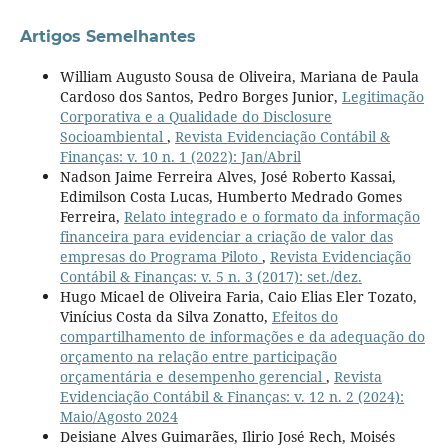
Artigos Semelhantes
William Augusto Sousa de Oliveira, Mariana de Paula
Cardoso dos Santos, Pedro Borges Junior,
Legitimação
Corporativa e a Qualidade do Disclosure
Socioambiental
,
Revista Evidenciação Contábil &
Finanças: v. 10 n. 1 (2022): Jan/Abril
Nadson Jaime Ferreira Alves, José Roberto Kassai,
Edimilson Costa Lucas, Humberto Medrado Gomes
Ferreira,
Relato integrado e o formato da informação
financeira para evidenciar a criação de valor das
empresas do Programa Piloto
,
Revista Evidenciação
Contábil & Finanças: v. 5 n. 3 (2017): set./dez.
Hugo Micael de Oliveira Faria, Caio Elias Eler Tozato,
Vinícius Costa da Silva Zonatto,
Efeitos do
compartilhamento de informações e da adequação do
orçamento na relação entre participação
orçamentária e desempenho gerencial
,
Revista
Evidenciação Contábil & Finanças: v. 12 n. 2 (2024):
Maio/Agosto 2024
Deisiane Alves Guimarães, Ilirio José Rech, Moisés