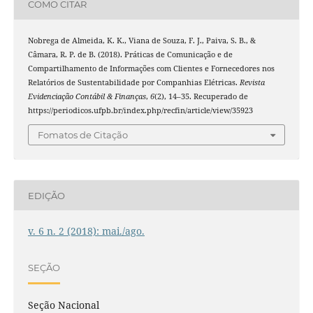
COMO CITAR
Nobrega de Almeida, K. K., Viana de Souza, F. J., Paiva, S. B., &
Câmara, R. P. de B. (2018). Práticas de Comunicação e de
Compartilhamento de Informações com Clientes e Fornecedores nos
Relatórios de Sustentabilidade por Companhias Elétricas.
Revista
Evidenciação Contábil & Finanças
,
6
(2), 14–35. Recuperado de
https://periodicos.ufpb.br/index.php/recfin/article/view/35923
Fomatos de Citação
EDIÇÃO
v. 6 n. 2 (2018): mai./ago.
SEÇÃO
Seção Nacional