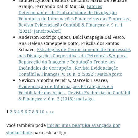
Samuel Lyncon Leandro de Lima, Maria da Piedade
Araújo, Fernando Dal Ri Murcia,
Fatores
Determinantes da Probabilidade de Divulgação
Voluntária de Informações Financeiras das Empresas
,
Revista Evidenciação Contábil & Finanças: v. 9 n. 1
(2021): Janeiro/Abril
Anderson Rodrigo Quoos, Delci Grapégia Dal Vesco,
Ana Helena Caneppele Dotto, Priscila dos Santos
Schiavo,
Estratégias de Gerenciamento de Impressões
nas Divulgações Corporativas da Petrobrás S/A para
Reparação da Imagem e Reputação Frente aos
Escândalos de Corrupção
,
Revista Evidenciação
Contábil & Finanças: v. 10 n. 2 (2022): Maio/Agosto
Nevison Amorim Pereira, Marcelo Tavares,
Evidenciação de Informações Estratégicas e a
Volatilidade das Ações
,
Revista Evidenciação Contábil
& Finanças: v. 6 n. 2 (2018): mai./ago.
1
2
3
4
5
6
7
8
9
10
>
>>
Você também pode
iniciar uma pesquisa avançada por
similaridade
para este artigo.