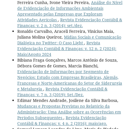
Ferreira Cunha, Ivone Vieira Pereira,
Análise do Nível
de Evidenciação de Informações Ambientais
Apresentado pelas Empresas que Exploram
Atividades Agrícolas
,
Revista Evidenciação Contábil &
Finanças: v. 2 n. 3 (2014): set./dez.
Ronaldo Carvalho, Araceli Ferreira, Vinicius Maia,
Juliana Molina Queiroz,
Mídias Sociais e Comunicação
Dialógica no Twitter: O Caso Light
,
Revista
Evidenciação Contábil & Finanças: v. 12 n. 2 (2024):
Maio/Agosto 2024
Bibiana Fraga Gonçalves, Marcos Antônio de Souza,
Débora Gomes de Gomes, Marcia Bianchi,
Evidenciação de Informações por Segmento de
Negócios: Estudo com Empresas Brasileiras, Alemãs,
Francesas e Norte-Americanas do Setor de Siderurgia
e Metalurgia
,
Revista Evidenciação Contábil &
Finanças: v. 7 n. 3 (2019): Set./Dez.
Edimar Mendes Andrade, Josilene da Silva Barbosa,
Mudanças e Propostas Previstas no Relatório da
Administração: Uma Análise sobre as Ocorrências em
Períodos Subsequentes
,
Revista Evidenciação
Contábil & Finanças: v. 4 n. 2 (2016): maio/ago.