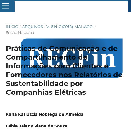
INÍCIO
/
ARQUIVOS
/
V. 6 N. 2 (2018): MAI./AGO.
/
Seção Nacional
Práticas de Comunicação e de
Compartilhamento de
Informações com Clientes e
Fornecedores nos Relatórios de
Sustentabilidade por
Companhias Elétricas
Karla Katiuscia Nobrega de Almeida
Fábia Jaiany Viana de Souza