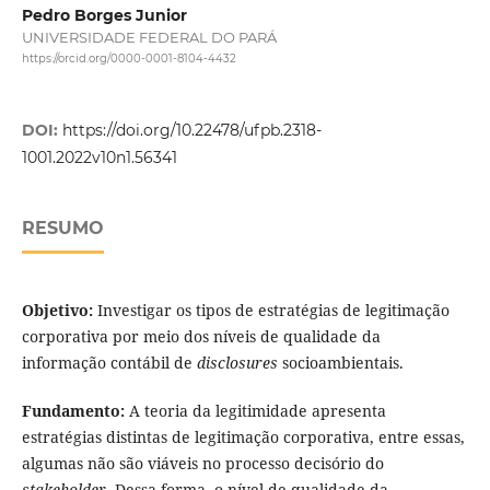
Pedro Borges Junior
UNIVERSIDADE FEDERAL DO PARÁ
https://orcid.org/0000-0001-8104-4432
DOI:
https://doi.org/10.22478/ufpb.2318-
1001.2022v10n1.56341
RESUMO
Objetivo:
Investigar os tipos de estratégias de legitimação
corporativa por meio dos níveis de qualidade da
informação contábil de
disclosures
socioambientais.
Fundamento:
A teoria da legitimidade apresenta
estratégias distintas de legitimação corporativa, entre essas,
algumas não são viáveis no processo decisório do
stakeholder
. Dessa forma, o nível de qualidade da