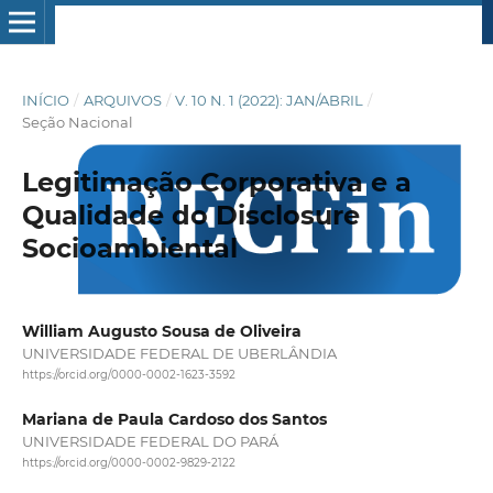
INÍCIO
/
ARQUIVOS
/
V. 10 N. 1 (2022): JAN/ABRIL
/
Seção Nacional
Legitimação Corporativa e a
Qualidade do Disclosure
Socioambiental
William Augusto Sousa de Oliveira
UNIVERSIDADE FEDERAL DE UBERLÂNDIA
https://orcid.org/0000-0002-1623-3592
Mariana de Paula Cardoso dos Santos
UNIVERSIDADE FEDERAL DO PARÁ
https://orcid.org/0000-0002-9829-2122