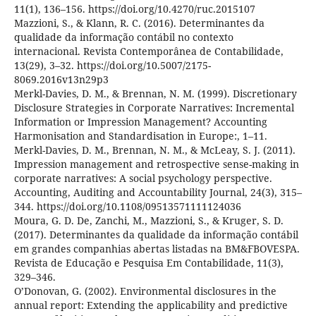
11(1), 136–156. https://doi.org/10.4270/ruc.2015107
Mazzioni, S., & Klann, R. C. (2016). Determinantes da
qualidade da informação contábil no contexto
internacional. Revista Contemporânea de Contabilidade,
13(29), 3–32. https://doi.org/10.5007/2175-
8069.2016v13n29p3
Merkl-Davies, D. M., & Brennan, N. M. (1999). Discretionary
Disclosure Strategies in Corporate Narratives: Incremental
Information or Impression Management? Accounting
Harmonisation and Standardisation in Europe:, 1–11.
Merkl-Davies, D. M., Brennan, N. M., & McLeay, S. J. (2011).
Impression management and retrospective sense-making in
corporate narratives: A social psychology perspective.
Accounting, Auditing and Accountability Journal, 24(3), 315–
344. https://doi.org/10.1108/09513571111124036
Moura, G. D. De, Zanchi, M., Mazzioni, S., & Kruger, S. D.
(2017). Determinantes da qualidade da informação contábil
em grandes companhias abertas listadas na BM&FBOVESPA.
Revista de Educação e Pesquisa Em Contabilidade, 11(3),
329–346.
O’Donovan, G. (2002). Environmental disclosures in the
annual report: Extending the applicability and predictive