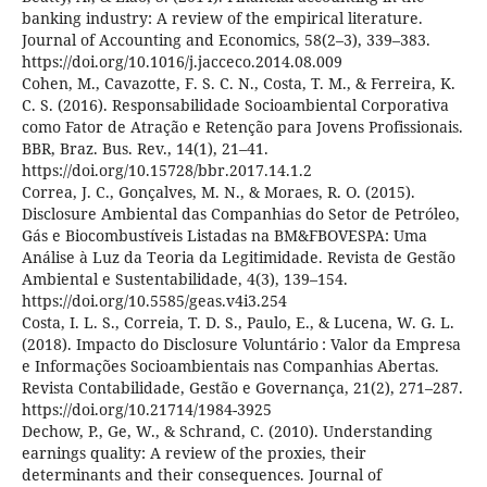
banking industry: A review of the empirical literature.
Journal of Accounting and Economics, 58(2–3), 339–383.
https://doi.org/10.1016/j.jacceco.2014.08.009
Cohen, M., Cavazotte, F. S. C. N., Costa, T. M., & Ferreira, K.
C. S. (2016). Responsabilidade Socioambiental Corporativa
como Fator de Atração e Retenção para Jovens Profissionais.
BBR, Braz. Bus. Rev., 14(1), 21–41.
https://doi.org/10.15728/bbr.2017.14.1.2
Correa, J. C., Gonçalves, M. N., & Moraes, R. O. (2015).
Disclosure Ambiental das Companhias do Setor de Petróleo,
Gás e Biocombustíveis Listadas na BM&FBOVESPA: Uma
Análise à Luz da Teoria da Legitimidade. Revista de Gestão
Ambiental e Sustentabilidade, 4(3), 139–154.
https://doi.org/10.5585/geas.v4i3.254
Costa, I. L. S., Correia, T. D. S., Paulo, E., & Lucena, W. G. L.
(2018). Impacto do Disclosure Voluntário : Valor da Empresa
e Informações Socioambientais nas Companhias Abertas.
Revista Contabilidade, Gestão e Governança, 21(2), 271–287.
https://doi.org/10.21714/1984-3925
Dechow, P., Ge, W., & Schrand, C. (2010). Understanding
earnings quality: A review of the proxies, their
determinants and their consequences. Journal of