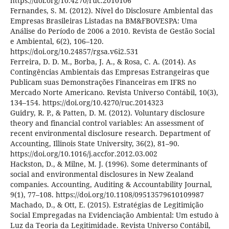
https://doi.org/10.4270/ruc.2010106
Fernandes, S. M. (2012). Nível do Disclosure Ambiental das
Empresas Brasileiras Listadas na BM&FBOVESPA: Uma
Análise do Período de 2006 a 2010. Revista de Gestão Social
e Ambiental, 6(2), 106–120.
https://doi.org/10.24857/rgsa.v6i2.531
Ferreira, D. D. M., Borba, J. A., & Rosa, C. A. (2014). As
Contingências Ambientais das Empresas Estrangeiras que
Publicam suas Demonstrações Financeiras em IFRS no
Mercado Norte Americano. Revista Universo Contábil, 10(3),
134–154. https://doi.org/10.4270/ruc.2014323
Guidry, R. P., & Patten, D. M. (2012). Voluntary disclosure
theory and financial control variables: An assessment of
recent environmental disclosure research. Department of
Accounting, Illinois State University, 36(2), 81–90.
https://doi.org/10.1016/j.accfor.2012.03.002
Hackston, D., & Milne, M. J. (1996). Some determinants of
social and environmental disclosures in New Zealand
companies. Accounting, Auditing & Accountability Journal,
9(1), 77–108. https://doi.org/10.1108/09513579610109987
Machado, D., & Ott, E. (2015). Estratégias de Legitimição
Social Empregadas na Evidenciação Ambiental: Um estudo à
Luz da Teoria da Legitimidade. Revista Universo Contábil,