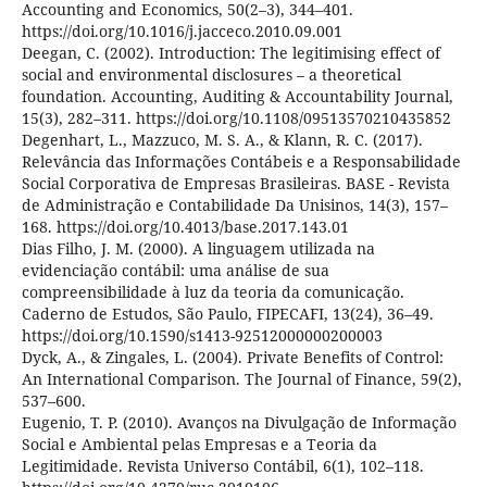
Accounting and Economics, 50(2–3), 344–401.
https://doi.org/10.1016/j.jacceco.2010.09.001
Deegan, C. (2002). Introduction: The legitimising effect of
social and environmental disclosures – a theoretical
foundation. Accounting, Auditing & Accountability Journal,
15(3), 282–311. https://doi.org/10.1108/09513570210435852
Degenhart, L., Mazzuco, M. S. A., & Klann, R. C. (2017).
Relevância das Informações Contábeis e a Responsabilidade
Social Corporativa de Empresas Brasileiras. BASE - Revista
de Administração e Contabilidade Da Unisinos, 14(3), 157–
168. https://doi.org/10.4013/base.2017.143.01
Dias Filho, J. M. (2000). A linguagem utilizada na
evidenciação contábil: uma análise de sua
compreensibilidade à luz da teoria da comunicação.
Caderno de Estudos, São Paulo, FIPECAFI, 13(24), 36–49.
https://doi.org/10.1590/s1413-92512000000200003
Dyck, A., & Zingales, L. (2004). Private Benefits of Control:
An International Comparison. The Journal of Finance, 59(2),
537–600.
Eugenio, T. P. (2010). Avanços na Divulgação de Informação
Social e Ambiental pelas Empresas e a Teoria da
Legitimidade. Revista Universo Contábil, 6(1), 102–118.