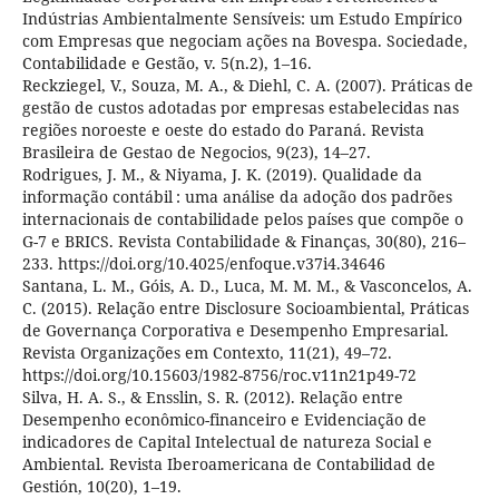
Indústrias Ambientalmente Sensíveis: um Estudo Empírico
com Empresas que negociam ações na Bovespa. Sociedade,
Contabilidade e Gestão, v. 5(n.2), 1–16.
Reckziegel, V., Souza, M. A., & Diehl, C. A. (2007). Práticas de
gestão de custos adotadas por empresas estabelecidas nas
regiões noroeste e oeste do estado do Paraná. Revista
Brasileira de Gestao de Negocios, 9(23), 14–27.
Rodrigues, J. M., & Niyama, J. K. (2019). Qualidade da
informação contábil : uma análise da adoção dos padrões
internacionais de contabilidade pelos países que compõe o
G-7 e BRICS. Revista Contabilidade & Finanças, 30(80), 216–
233. https://doi.org/10.4025/enfoque.v37i4.34646
Santana, L. M., Góis, A. D., Luca, M. M. M., & Vasconcelos, A.
C. (2015). Relação entre Disclosure Socioambiental, Práticas
de Governança Corporativa e Desempenho Empresarial.
Revista Organizações em Contexto, 11(21), 49–72.
https://doi.org/10.15603/1982-8756/roc.v11n21p49-72
Silva, H. A. S., & Ensslin, S. R. (2012). Relação entre
Desempenho econômico-financeiro e Evidenciação de
indicadores de Capital Intelectual de natureza Social e
Ambiental. Revista Iberoamericana de Contabilidad de
Gestión, 10(20), 1–19.