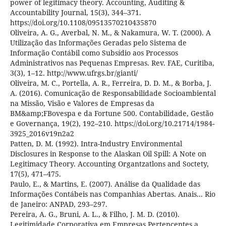
power of legitimacy theory. Accounting, Auditing &
Accountability Journal, 15(3), 344–371.
https://doi.org/10.1108/09513570210435870
Oliveira, A. G., Averbal, N. M., & Nakamura, W. T. (2000). A
Utilização das Informações Geradas pelo Sistema de
Informação Contábil como Subsídio aos Processos
Administrativos nas Pequenas Empresas. Rev. FAE, Curitiba,
3(3), 1–12. http://www.ufrgs.br/gianti/
Oliveira, M. C., Portella, A. R., Ferreira, D. D. M., & Borba, J.
A. (2016). Comunicação de Responsabilidade Socioambiental
na Missão, Visão e Valores de Empresas da
BM&amp;FBovespa e da Fortune 500. Contabilidade, Gestão
e Governança, 19(2), 192–210. https://doi.org/10.21714/1984-
3925_2016v19n2a2
Patten, D. M. (1992). Intra-Industry Environmental
Disclosures in Response to the Alaskan Oil Spill: A Note on
Legitimacy Theory. Accounting Organtzatlons and Soctety,
17(5), 471–475.
Paulo, E., & Martins, E. (2007). Análise da Qualidade das
Informações Contábeis nas Companhias Abertas. Anais... Rio
de Janeiro: ANPAD, 293–297.
Pereira, A. G., Bruni, A. L., & Filho, J. M. D. (2010).
Legitimidade Corporativa em Empresas Pertencentes a