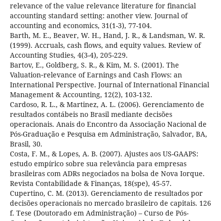
relevance of the value relevance literature for financial
accounting standard setting: another view. Journal of
accounting and economics, 31(1-3), 77-104.
Barth, M. E., Beaver, W. H., Hand, J. R., & Landsman, W. R.
(1999). Accruals, cash flows, and equity values. Review of
Accounting Studies, 4(3-4), 205-229.
Bartov, E., Goldberg, S. R., & Kim, M. S. (2001). The
Valuation‐relevance of Earnings and Cash Flows: an
International Perspective. Journal of International Financial
Management & Accounting, 12(2), 103-132.
Cardoso, R. L., & Martinez, A. L. (2006). Gerenciamento de
resultados contábeis no Brasil mediante decisões
operacionais. Anais do Encontro da Associação Nacional de
Pós-Graduação e Pesquisa em Administração, Salvador, BA,
Brasil, 30.
Costa, F. M., & Lopes, A. B. (2007). Ajustes aos US-GAAPS:
estudo empírico sobre sua relevância para empresas
brasileiras com ADRs negociados na bolsa de Nova Iorque.
Revista Contabilidade & Finanças, 18(spe), 45-57.
Cupertino, C. M. (2013). Gerenciamento de resultados por
decisões operacionais no mercado brasileiro de capitais. 126
f. Tese (Doutorado em Administração) – Curso de Pós-