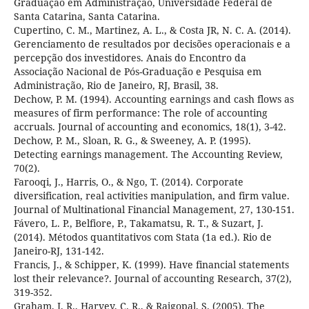
Graduação em Administração, Universidade Federal de
Santa Catarina, Santa Catarina.
Cupertino, C. M., Martinez, A. L., & Costa JR, N. C. A. (2014).
Gerenciamento de resultados por decisões operacionais e a
percepção dos investidores. Anais do Encontro da
Associação Nacional de Pós-Graduação e Pesquisa em
Administração, Rio de Janeiro, RJ, Brasil, 38.
Dechow, P. M. (1994). Accounting earnings and cash flows as
measures of firm performance: The role of accounting
accruals. Journal of accounting and economics, 18(1), 3-42.
Dechow, P. M., Sloan, R. G., & Sweeney, A. P. (1995).
Detecting earnings management. The Accounting Review,
70(2).
Farooqi, J., Harris, O., & Ngo, T. (2014). Corporate
diversification, real activities manipulation, and firm value.
Journal of Multinational Financial Management, 27, 130-151.
Fávero, L. P., Belfiore, P., Takamatsu, R. T., & Suzart, J.
(2014). Métodos quantitativos com Stata (1a ed.). Rio de
Janeiro-RJ, 131-142.
Francis, J., & Schipper, K. (1999). Have financial statements
lost their relevance?. Journal of accounting Research, 37(2),
319-352.
Graham, J. R., Harvey, C. R., & Rajgopal, S. (2005). The