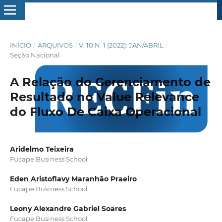
INÍCIO
/
ARQUIVOS
/
V. 10 N. 1 (2022): JAN/ABRIL
/
Seção Nacional
A Relação do Gerenciamento de
Resultado no Value Relevance
do Fluxo De Caixa Operacional
Aridelmo Teixeira
Fucape Business School
Eden Aristoflavy Maranhão Praeiro
Fucape Business School
Leony Alexandre Gabriel Soares
Fucape Business School