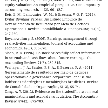
equity valuation: An empirical perspective. Contemporary
accounting research, 11(2), 661-687.
Reis, E. M., Lamounier, W. M., & Bressan, V. G. F. (2015).
Evitar Divulgar Perdas: Um Estudo Empírico do
Gerenciamento de Resultados por Meio de Decisões
Operacionais. Revista Contabilidade & Finanças-USP, 26(69),
247-260.
Roychowdhury, S. (2006). Earnings management through
real activities manipulation. Journal of accounting and
economics, 42(3), 335-370.
Sloan, R. G. (1996). Do stock prices fully reflect information
in accruals and cash flows about future earning?. The
Accounting Review, 71(3), 289-315.
Verhagem, J. A., Santos, P. S. A., & Bezerra, F. A. (2011).
Gerenciamento de resultados por meio de decisões
operacionais e a governança corporativa: análise das
indústrias siderúrgicas e metalúrgicas brasileiras. Revista
de Contabilidade e Organizações, 5(13), 55-74.
Zang, A. Y. (2012). Evidence on the tradeoff between real
manipulations and accrual manipulation. The Accounting
Review, 87(42), 675-703.