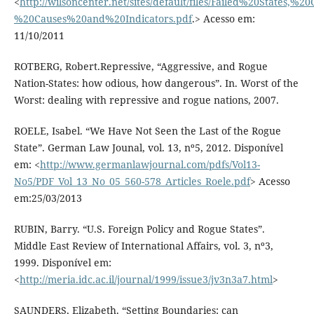
<
http://wilsoncenter.net/sites/default/files/Failed%20States,
%20Causes%20and%20Indicators.pdf
.> Acesso em:
11/10/2011
ROTBERG, Robert.Repressive, “Aggressive, and Rogue
Nation-States: how odious, how dangerous”. In. Worst of the
Worst: dealing with repressive and rogue nations, 2007.
ROELE, Isabel. “We Have Not Seen the Last of the Rogue
State”. German Law Jounal, vol. 13, nº5, 2012. Disponível
em: <
http://www.germanlawjournal.com/pdfs/Vol13-
No5/PDF_Vol_13_No_05_560-578_Articles_Roele.pdf
> Acesso
em:25/03/2013
RUBIN, Barry. “U.S. Foreign Policy and Rogue States”.
Middle East Review of International Affairs, vol. 3, nº3,
1999. Disponível em:
<
http://meria.idc.ac.il/journal/1999/issue3/jv3n3a7.html
>
SAUNDERS, Elizabeth. “Setting Boundaries: can