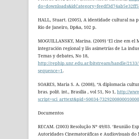
do=downloads&idCategory=feedf3d74ab5e32ff
HALL, Stuart. (2005), A identidade cultural na 
Rio de Janeiro, Dp&a, 102 p.
MOGUILLANSKY, Marina. (2009) ‘El cine em el M
integración regional y lãs asimetrías de La indus
Temas y debates, No 18,
http://rephip.unr.edu.ar/bitstream/handle/2133
sequence=1
.
SOARES, Maria S. A. (2008), “A diplomacia cultu
bras. polít. int., Brasília , vol 51, No 1,
http://www
script=sci_arttext&pid=S0034-732920080001000
Documentos
RECAM. (2003) Resolução Nº 49/03. ‘Reunião Esp
Autoridades Cinematoráficas e Audiovisuais do 