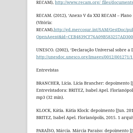
RECAM),
http://www.recam.org/_files/document
RECAM. (2012), ‘Anexo V da XXI RECAM – Plano E
(Vitória:
RECAM),
http://gd.mercosur.int/SAM/GestDoc/p
OpenAgent&id=CEB4839CF76A09B583257AD300
UNESCO. (2002), ‘Declaração Universal sobre a D
http://unesdoc.unesco.org/images/0012/001271/
Entrevistas
BRANCHER, Lícia. Lícia Brancher: depoimento [J
Entrevistadora: BRITEZ, Isabel Apel. Florianópol
mp3 (32 min).
KLOCK, Kátia. Kátia Klock: depoimento [Jun. 201
BRITEZ, Isabel Apel. Florianópolis, 2015. 1 arqu
PARAÍSO, Márcia. Márcia Paraíso: depoimento [J