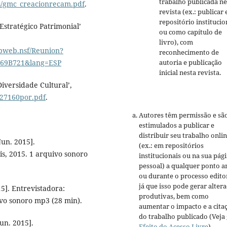
trabalho publicada ne
s/gmc_creacionrecam.pdf
.
revista (ex.: publicar
repositório institucio
stratégico Patrimonial’
ou como capítulo de
livro), com
ubweb.nsf/Reunion?
reconhecimento de
autoria e publicação
69B721&lang=ESP
inicial nesta revista.
iversidade Cultural’,
127160por.pdf
.
Autores têm permissão e sã
estimulados a publicar e
distribuir seu trabalho onli
un. 2015].
(ex.: em repositórios
is, 2015. 1 arquivo sonoro
institucionais ou na sua pág
pessoal) a qualquer ponto a
ou durante o processo editor
já que isso pode gerar alter
5]. Entrevistadora:
produtivas, bem como
ivo sonoro mp3 (28 min).
aumentar o impacto e a cita
do trabalho publicado (Veja
un. 2015].
Efeito do Acesso Livre
).