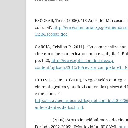
ESCOBAR, Ticio. (2006), ‘15 Años del Mercosur: e
cultural’,
http://www.memorial.sp.gov/memorial
TicioEscobar.doc
.
GARCÍA, Cristina P. (2011), “La comercialización 
cine euro-iberoamericano em la era digital”. Ep
pp.1-20,
http://www.eptic.com.br/site/wp-
content/uploads/2012/10/revista_completa-V13-N
GETINO, Octavio. (2010), ‘Negociación e integrac
cinematográfico y audiovisual em los países de
experiencias’,
http://octaviogetinocine.blogspot.com.br/2010/06
antecedentes-de-los.html
.
_________. (2006), ‘Aproximaciónal mercado cine
Período 2002-2005’. (Montevidéu: RECAM),
http