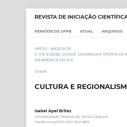
REVISTA DE INICIAÇÃO CIENTÍFI
PERIÓDICOS UFPB
ATUAL
ARQUIVOS
INÍCIO
/
ARQUIVOS
/
V. 3 N. 6 (2016): DOSSIÊ: DEMANDA E OFERTA 
NA AMÉRICA DO SUL
/
Dossiê
CULTURA E REGIONALISMO:
Isabel Apel Britez
Universidade Federal de Santa Catarina
http://orcid.org/0000-0002-9500-8659