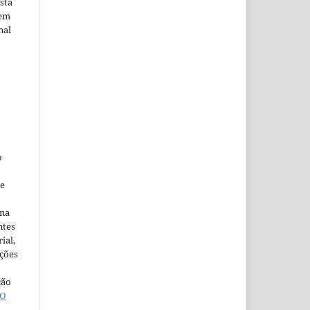
sta
 em
nal
o
ne
ina
ntes
ial,
ações
ção
O