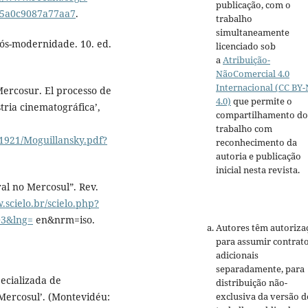
publicação, com o
55a0c9087a77aa7
.
trabalho
simultaneamente
pós-modernidade. 10. ed.
licenciado sob
a
Atribuição-
NãoComercial 4.0
Internacional (CC BY
ercosur. El processo de
4.0)
que permite o
tria cinematográfica’,
compartilhamento do
trabalho com
/1921/Moguillansky.pdf?
reconhecimento da
autoria e publicação
inicial nesta revista.
ral no Mercosul”. Rev.
.scielo.br/scielo.php?
03&lng=
en&nrm=iso.
Autores têm autoriza
para assumir contrat
adicionais
separadamente, para
ecializada de
distribuição não-
exclusiva da versão d
Mercosul’. (Montevidéu: