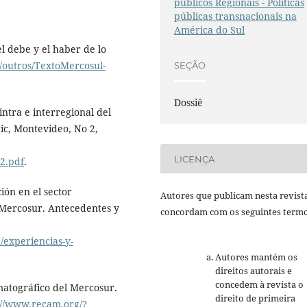
públicos Regionais - Políticas
públicas transnacionais na
América do Sul
l debe y el haber de lo
/outros/TextoMercosul-
SEÇÃO
Dossiê
intra e interregional del
tic, Montevideo, No 2,
LICENÇA
2.pdf
.
ión en el sector
Autores que publicam nesta revist
l Mercosur. Antecedentes y
concordam com os seguintes termo
/experiencias-y-
Autores mantém os
direitos autorais e
concedem à revista o
matográfico del Mercosur.
direito de primeira
://www.recam.org/?