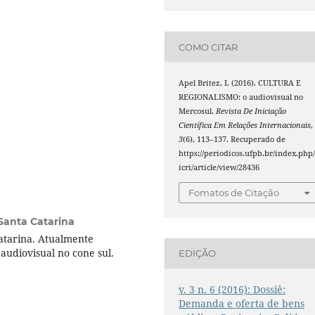
COMO CITAR
Apel Britez, I. (2016). CULTURA E
REGIONALISMO: o audiovisual no
Mercosul.
Revista De Iniciação
Científica Em Relações Internacionais
,
3
(6), 113–137. Recuperado de
https://periodicos.ufpb.br/index.php/
icri/article/view/28436
Fomatos de Citação
Santa Catarina
atarina. Atualmente
 audiovisual no cone sul.
EDIÇÃO
v. 3 n. 6 (2016): Dossiê:
Demanda e oferta de bens