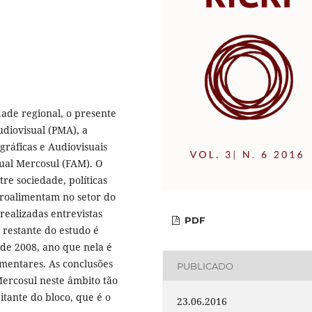
dade regional, o presente
diovisual (PMA), a
ráficas e Audiovisuais
ual Mercosul (FAM). O
re sociedade, políticas
troalimentam no setor do
realizadas entrevistas
PDF
 restante do estudo é
de 2008, ano que nela é
mentares. As conclusões
PUBLICADO
Mercosul neste âmbito tão
tante do bloco, que é o
23.06.2016