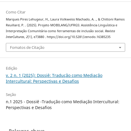
Como Citar
Marques Pires Lehugeur, H., Laura Volkweiss Machado, A. ., & Chittoni Ramos
Reuillard, P. . (2025). Projeto MOBILANG/UFRGS: Assistência Linguística e
Interpretação Comunitária como ferramentas de inclusão social.
Revista
InterCulturas
,
2
(1), e73880 . https://doi.org/10.5281/zenodo.16385235
Fomatos de Citação
Edição
v. 2 n. 1 (2025): Dossiê: Tradução como Mediação
Intercultural: Perspectivas e Desafios
Seção
n.1 2025 - Dossiê -Tradução como Mediação Intercultural:
Perspectivas e Desafios
Palavras-chave