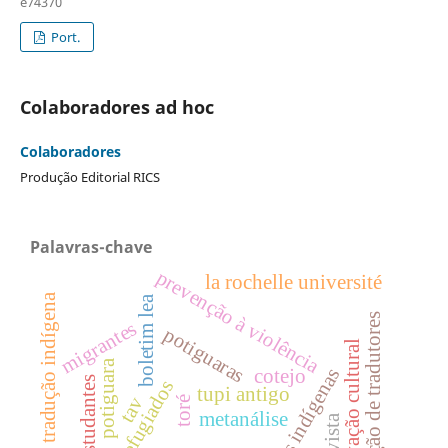
e74370
Port.
Colaboradores ad hoc
Colaboradores
Produção Editorial RICS
Palavras-chave
prevenção à violência
la rochelle université
tradução indígena
boletim lea
formação de tradutores
migrantes
potiguaras
preservação cultural
potiguara
línguas indígenas
cotejo
estudantes
refugiados
tupi antigo
tav
toré
metanálise