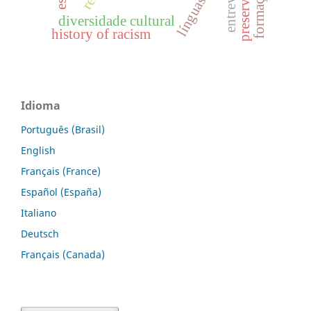
entrevista
diversidade cultural
history of racism
Idioma
Português (Brasil)
English
Français (France)
Español (España)
Italiano
Deutsch
Français (Canada)