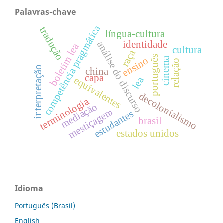
Palavras-chave
competência pragmática
tradução
língua-cultura
identidade
análise do discurso
boletim lea
cultura
raça
português
ensino
cinema
relação
interpretação
china
capa
lea
equivalentes
decolonialismo
terminologia
mediação
mestiçagem
estudantes
brasil
estados unidos
Idioma
Português (Brasil)
English