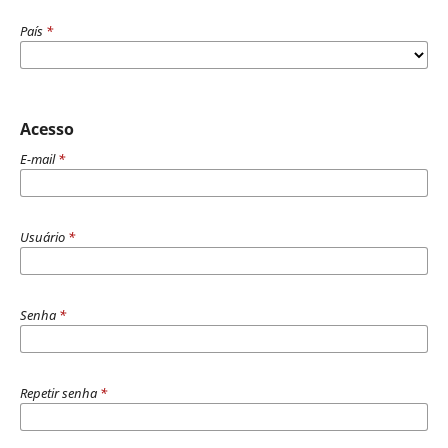
País
*
Acesso
E-mail
*
Usuário
*
Senha
*
Repetir senha
*