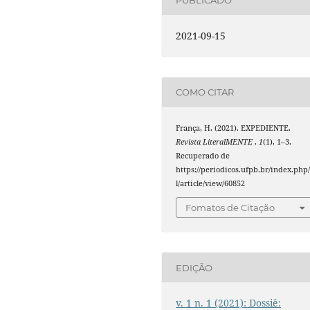
PUBLICADO
2021-09-15
COMO CITAR
França, H. (2021). EXPEDIENTE.
Revista LiteralMENTE
,
1
(1), 1–3.
Recuperado de
https://periodicos.ufpb.br/index.php/
l/article/view/60852
Fomatos de Citação
EDIÇÃO
v. 1 n. 1 (2021): Dossiê: