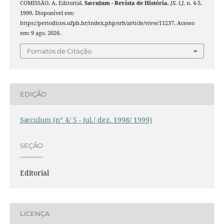
COMISSÃO, A. Editorial.
Sæculum - Revista de História
,
[S. l.]
, n. 4-5,
1999. Disponível em:
https://periodicos.ufpb.br/index.php/srh/article/view/11237. Acesso
em: 9 ago. 2026.
Fomatos de Citação
EDIÇÃO
Sæculum (n° 4/ 5 - jul./ dez. 1998/ 1999)
SEÇÃO
Editorial
LICENÇA