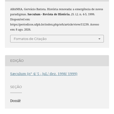
ARANHA, Gervácio Batista. História renovada: a emergência de novos
paradigmas.
Sæculum - Revista de História
,
[S. l.]
, n. 4-5, 1999.
Disponível em:
https://periodicos.ufpb.br/index.php/srh/article/view/11239. Acesso
em: 8 ago. 2026.
Fomatos de Citação
EDIÇÃO
Sæculum (n° 4/ 5 - jul./ dez. 1998/ 1999)
SEÇÃO
Dossiê