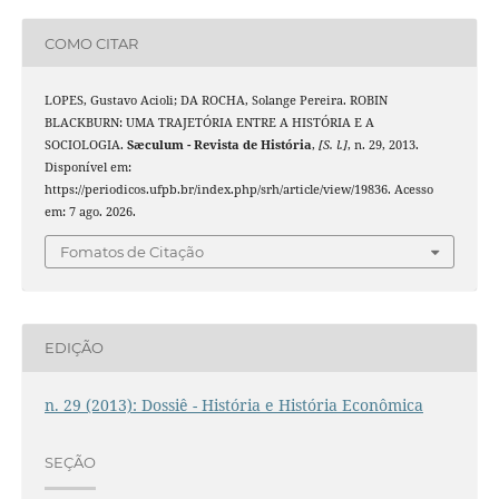
COMO CITAR
LOPES, Gustavo Acioli; DA ROCHA, Solange Pereira. ROBIN
BLACKBURN: UMA TRAJETÓRIA ENTRE A HISTÓRIA E A
SOCIOLOGIA.
Sæculum - Revista de História
,
[S. l.]
, n. 29, 2013.
Disponível em:
https://periodicos.ufpb.br/index.php/srh/article/view/19836. Acesso
em: 7 ago. 2026.
Fomatos de Citação
EDIÇÃO
n. 29 (2013): Dossiê - História e História Econômica
SEÇÃO