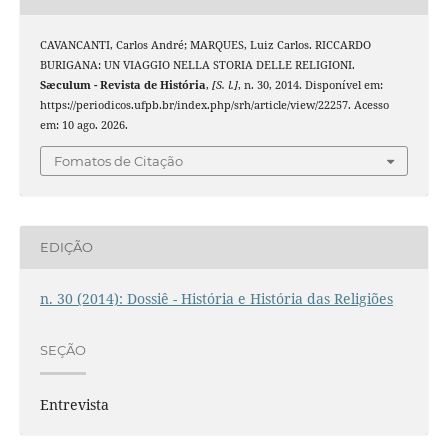
CAVANCANTI, Carlos André; MARQUES, Luiz Carlos. RICCARDO
BURIGANA: UN VIAGGIO NELLA STORIA DELLE RELIGIONI.
Sæculum - Revista de História
,
[S. l.]
, n. 30, 2014. Disponível em:
https://periodicos.ufpb.br/index.php/srh/article/view/22257. Acesso
em: 10 ago. 2026.
Fomatos de Citação
EDIÇÃO
n. 30 (2014): Dossiê - História e História das Religiões
SEÇÃO
Entrevista