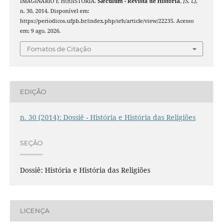
IMAGINÁRIO E H(h)ISTÓRIA.
Sæculum - Revista de História
,
[S. l.]
,
n. 30, 2014. Disponível em:
https://periodicos.ufpb.br/index.php/srh/article/view/22235. Acesso
em: 9 ago. 2026.
Fomatos de Citação
EDIÇÃO
n. 30 (2014): Dossiê - História e História das Religiões
SEÇÃO
Dossiê: História e História das Religiões
LICENÇA