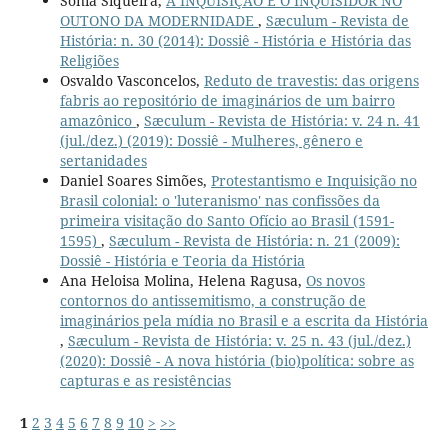
Sonia Siqueira,
A INQUISIÇÃO E O INQUISIDOR NO
OUTONO DA MODERNIDADE
,
Sæculum - Revista de
História: n. 30 (2014): Dossiê - História e História das
Religiões
Osvaldo Vasconcelos,
Reduto de travestis: das origens
fabris ao repositório de imaginários de um bairro
amazônico
,
Sæculum - Revista de História: v. 24 n. 41
(jul./dez.) (2019): Dossiê - Mulheres, gênero e
sertanidades
Daniel Soares Simões,
Protestantismo e Inquisição no
Brasil colonial: o 'luteranismo' nas confissões da
primeira visitação do Santo Ofício ao Brasil (1591-
1595)
,
Sæculum - Revista de História: n. 21 (2009):
Dossiê - História e Teoria da História
Ana Heloisa Molina, Helena Ragusa,
Os novos
contornos do antissemitismo, a construção de
imaginários pela mídia no Brasil e a escrita da História
,
Sæculum - Revista de História: v. 25 n. 43 (jul./dez.)
(2020): Dossiê - A nova história (bio)política: sobre as
capturas e as resistências
1
2
3
4
5
6
7
8
9
10
>
>>