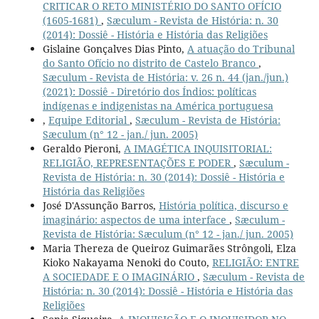
CRITICAR O RETO MINISTÉRIO DO SANTO OFÍCIO
(1605-1681)
,
Sæculum - Revista de História: n. 30
(2014): Dossiê - História e História das Religiões
Gislaine Gonçalves Dias Pinto,
A atuação do Tribunal
do Santo Ofício no distrito de Castelo Branco
,
Sæculum - Revista de História: v. 26 n. 44 (jan./jun.)
(2021): Dossiê - Diretório dos Índios: políticas
indígenas e indigenistas na América portuguesa
,
Equipe Editorial
,
Sæculum - Revista de História:
Sæculum (n° 12 - jan./ jun. 2005)
Geraldo Pieroni,
A IMAGÉTICA INQUISITORIAL:
RELIGIÃO, REPRESENTAÇÕES E PODER
,
Sæculum -
Revista de História: n. 30 (2014): Dossiê - História e
História das Religiões
José D'Assunção Barros,
História política, discurso e
imaginário: aspectos de uma interface
,
Sæculum -
Revista de História: Sæculum (n° 12 - jan./ jun. 2005)
Maria Thereza de Queiroz Guimarães Strôngoli, Elza
Kioko Nakayama Nenoki do Couto,
RELIGIÃO: ENTRE
A SOCIEDADE E O IMAGINÁRIO
,
Sæculum - Revista de
História: n. 30 (2014): Dossiê - História e História das
Religiões