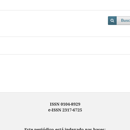
Busc
ISSN 0104-8929
e-ISSN 2317-6725
Este periódico está indexado nas bases: