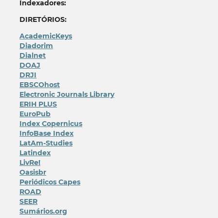
Indexadores:
DIRETÓRIOS:
AcademicKeys
Diadorim
Dialnet
DOAJ
DRJI
EBSCOhost
Electronic Journals Library
ERIH PLUS
EuroPub
Index Copernicus
InfoBase Index
LatAm-Studies
Latindex
LivRe!
Oasisbr
Periódicos Capes
ROAD
SEER
Sumários.org