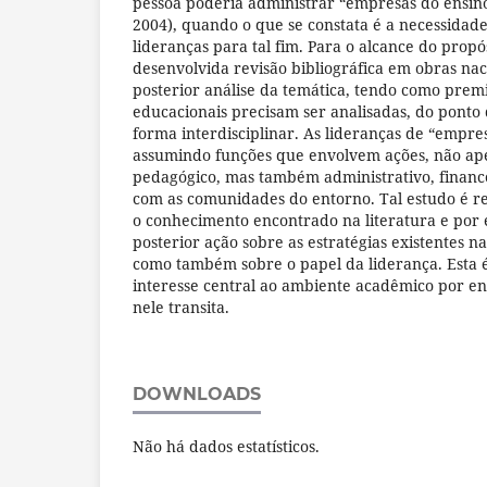
pessoa poderia administrar “empresas do ensino”
2004), quando o que se constata é a necessidade
lideranças para tal fim. Para o alcance do propós
desenvolvida revisão bibliográfica em obras naci
posterior análise da temática, tendo como prem
educacionais precisam ser analisadas, do ponto 
forma interdisciplinar. As lideranças de “empr
assumindo funções que envolvem ações, não ap
pedagógico, mas também administrativo, financei
com as comunidades do entorno. Tal estudo é re
o conhecimento encontrado na literatura e por 
posterior ação sobre as estratégias existentes na
como também sobre o papel da liderança. Esta 
interesse central ao ambiente acadêmico por e
nele transita.
DOWNLOADS
Não há dados estatísticos.