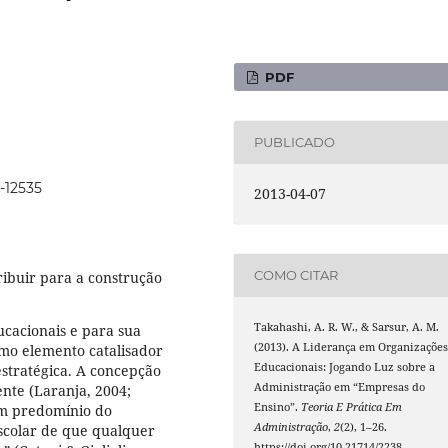
PDF
PUBLICADO
2-12535
2013-04-07
COMO CITAR
ribuir para a construção
Takahashi, A. R. W., & Sarsur, A. M.
cacionais e para sua
(2013). A Liderança em Organizaçõe
mo elemento catalisador
Educacionais: Jogando Luz sobre a
estratégica. A concepção
Administração em “Empresas do
nte (Laranja, 2004;
Ensino”.
Teoria E Prática Em
um predomínio do
Administração
,
2
(2), 1–26.
scolar de que qualquer
https://doi.org/10.21714/2238-