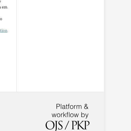
e
a em
ho
tion