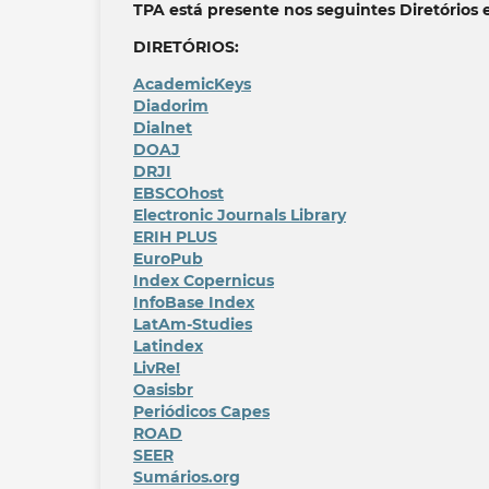
TPA está presente nos seguintes Diretórios 
DIRETÓRIOS:
AcademicKeys
Diadorim
Dialnet
DOAJ
DRJI
EBSCOhost
Electronic Journals Library
ERIH PLUS
EuroPub
Index Copernicus
InfoBase Index
LatAm-Studies
Latindex
LivRe!
Oasisbr
Periódicos Capes
ROAD
SEER
Sumários.org