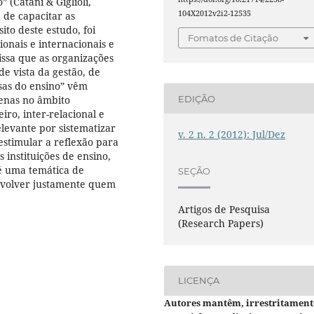
 (Catani & Giglioli,
104X2012v2i2-12535
 de capacitar as
ito deste estudo, foi
Fomatos de Citação
onais e internacionais e
issa que as organizações
de vista da gestão, de
esas do ensino” vêm
enas no âmbito
EDIÇÃO
ro, inter-relacional e
levante por sistematizar
v. 2 n. 2 (2012): Jul/Dez
estimular a reflexão para
s instituições de ensino,
é uma temática de
SEÇÃO
nvolver justamente quem
Artigos de Pesquisa
(Research Papers)
LICENÇA
Autores mantêm, irrestritament