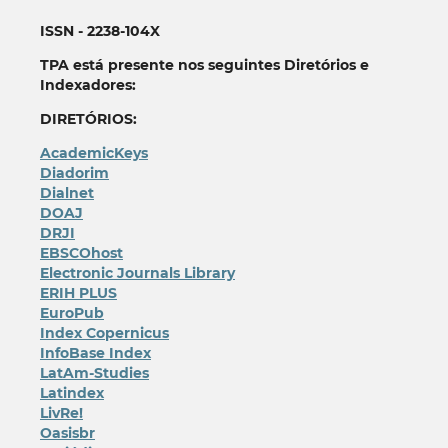
ISSN - 2238-104X
TPA está presente nos seguintes Diretórios e
Indexadores:
DIRETÓRIOS:
AcademicKeys
Diadorim
Dialnet
DOAJ
DRJI
EBSCOhost
Electronic Journals Library
ERIH PLUS
EuroPub
Index Copernicus
InfoBase Index
LatAm-Studies
Latindex
LivRe!
Oasisbr