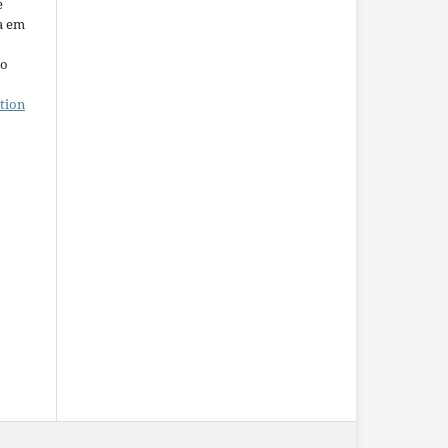
e
a em
ho
tion