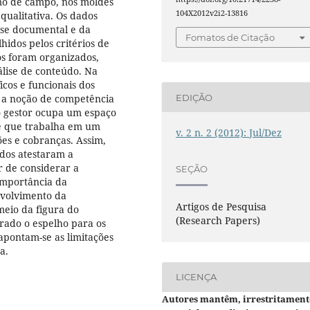
omo de campo, nos moldes
104X2012v2i2-13816
qualitativa. Os dados
ise documental e da
Fomatos de Citação
lhidos pelos critérios de
os foram organizados,
álise de conteúdo. Na
cos e funcionais dos
, a noção de competência
EDIÇÃO
 o gestor ocupa um espaço
de que trabalha em um
v. 2 n. 2 (2012): Jul/Dez
es e cobranças. Assim,
dos atestaram a
 de considerar a
SEÇÃO
importância da
volvimento da
Artigos de Pesquisa
meio da figura do
(Research Papers)
erado o espelho para os
apontam-se as limitações
a.
LICENÇA
Autores mantêm, irrestritament