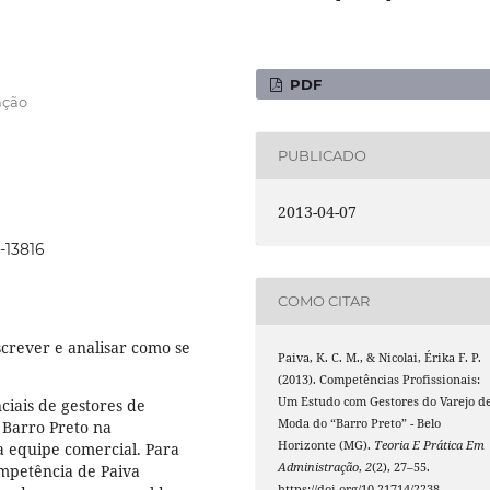
PDF
ação
PUBLICADO
2013-04-07
-13816
COMO CITAR
screver e analisar como se
Paiva, K. C. M., & Nicolai, Érika F. P.
(2013). Competências Profissionais:
Um Estudo com Gestores do Varejo d
ciais de gestores de
Moda do “Barro Preto” - Belo
 Barro Preto na
Horizonte (MG).
Teoria E Prática Em
 equipe comercial. Para
Administração
,
2
(2), 27–55.
ompetência de Paiva
https://doi.org/10.21714/2238-