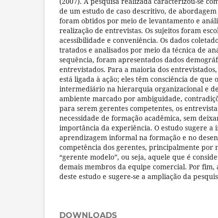
(2007). A pesquisa realizada caracterizou-se c
de um estudo de caso descritivo, de abordagem 
foram obtidos por meio de levantamento e anál
realização de entrevistas. Os sujeitos foram esco
acessibilidade e conveniência. Os dados coletad
tratados e analisados por meio da técnica de an
sequência, foram apresentados dados demográfi
entrevistados. Para a maioria dos entrevistados
está ligada à ação; eles têm consciência de que
intermediário na hierarquia organizacional e 
ambiente marcado por ambiguidade, contradiçõ
para serem gerentes competentes, os entrevista
necessidade de formação acadêmica, sem deixar
importância da experiência. O estudo sugere a 
aprendizagem informal na formação e no desen
competência dos gerentes, principalmente por 
“gerente modelo”, ou seja, aquele que é consid
demais membros da equipe comercial. Por fim, 
deste estudo e sugere-se a ampliação da pesquis
DOWNLOADS