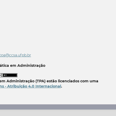
tpa@ccsa.ufpb.br
Prática em Administração
a em Administração (TPA) estão licenciados com uma
 - Atribuição 4.0 Internacional
.