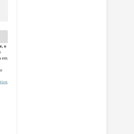
e, o
e
a em
ho
tion