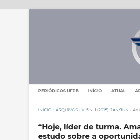
PERIÓDICOS UFPB
INÍCIO
ATUAL
A
INÍCIO
/
ARQUIVOS
/
V. 5 N. 1 (2015): JAN/JUN
/
Art
“Hoje, líder de turma. Am
estudo sobre a oportuni