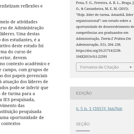
Pena, F. G., Ferreira, A. R. L., Braga, J
 enfatizam reflexões e
O., & Castanheira, M. E. M. (2015).
“Hoje, líder de turma. Amanhã, líder
organizacional”: um estudo sobre a
 meio de atividades
oportunidade de desenvolvimento d
urso de Administração
competências aos graduandos em
líderes. Uma destas
Administração.
Teoria E Prática Em
 dos estudantes, é a
Administração
,
5
(1), 204–238.
etivo deste estudo foi
https://doi.org/10.21714/2238-
urma do curso de
104X2015v5i1-22591
perior, devem
 no contexto acadêmico e
Fomatos de Citação
de campo, com grupos de
s dos papeis gerenciais
 à atuação dos líderes de
ados pode-se inferir que
a de turma para a
EDIÇÃO
a IES pesquisada,
lvimento das
v. 5 n. 1 (2015): Jan/Jun
stituição pesquisada
o uma oportunidade de
s contextos
SEÇÃO