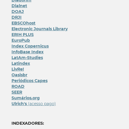
Dialnet
DOAJ
DRJI
EBSCOhost
Electronic Journals Library
ERIH PLUS
EuroPub
Index Copernicus
InfoBase Index
LatAm-Studies
Latindex
LivRe!
Oasisbr
Periódicos Capes
ROAD
SEER
Sumários.org
Ulrich's
(acesso pago)
INDEXADORES: