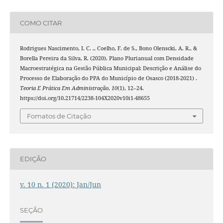
COMO CITAR
Rodrigues Nascimento, I. C. ., Coelho, F. de S., Bono Olenscki, A. R., &
Borella Pereira da Silva, R. (2020). Plano Plurianual com Densidade
Macroestratégica na Gestão Pública Municipal: Descrição e Análise do
Processo de Elaboração do PPA do Município de Osasco (2018-2021) .
Teoria E Prática Em Administração
,
10
(1), 12–24.
https://doi.org/10.21714/2238-104X2020v10i1-48655
Fomatos de Citação
EDIÇÃO
v. 10 n. 1 (2020): Jan/Jun
SEÇÃO