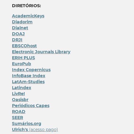
DIRETÓRIOS:
AcademicKeys
Diadorim
Dialnet
DOAJ
DRJI
EBSCOhost
Electronic Journals Library
ERIH PLUS
EuroPub
Index Copernicus
InfoBase Index
LatAm-Studies
Latindex
LivRe!
Oasisbr
Periódicos Capes
ROAD
SEER
Sumários.org
Ulrich's
(acesso pago)