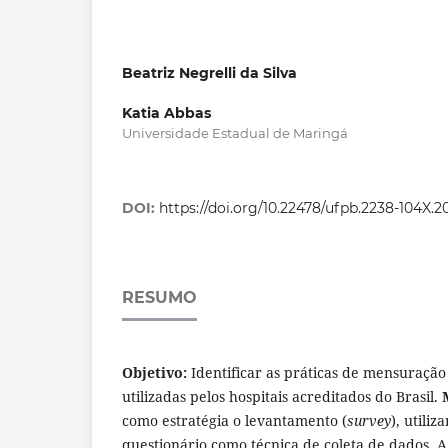
Beatriz Negrelli da Silva
Katia Abbas
Universidade Estadual de Maringá
DOI:
https://doi.org/10.22478/ufpb.2238-104X.2
RESUMO
Objetivo:
Identificar as práticas de mensuração 
utilizadas pelos hospitais acreditados do Brasil.
como estratégia o levantamento (
survey
), utili
questionário como técnica de coleta de dados. 