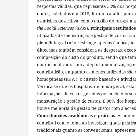
respostas válidas, que representa 32% dos hospi
dados, coletados em 2018, foram tratados por i
estatística descritiva, com o auxílio do program
the Social Sciences
(SPSS).
Principais resultados
utilizadas de mensuração e gestão de custos são
pleno/integral (não restringe apenas à alocação
ditos, mas também considera as despesas, exceto
composição do custo do produto, sendo que ta
operacionalizado com a departamentalização) 
contribuição, enquanto as menos utilizadas são
homogêneas (RKW), o custeio baseado e atividade
Verifica-se que os hospitais, de modo geral, estão
informações de custos geradas por meio das suas
mensuração e gestão de custos. E 80% dos hosp
houve melhoria da gestão de custos com a acred
Contribuições acadêmicas e práticas:
Academic
contribui com o tema ao investigar quais prática
tradicionais quanto as convencionais, apresenta