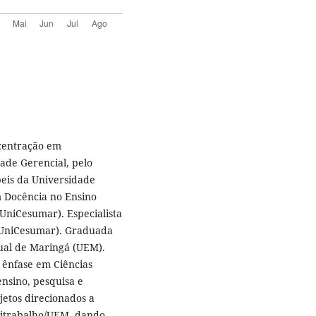
ncentração em
ade Gerencial, pelo
eis da Universidade
m Docência no Ensino
UniCesumar). Especialista
 (UniCesumar). Graduada
dual de Maringá (UEM).
 ênfase em Ciências
ensino, pesquisa e
etos direcionados a
nitrabalho/UEM, dando