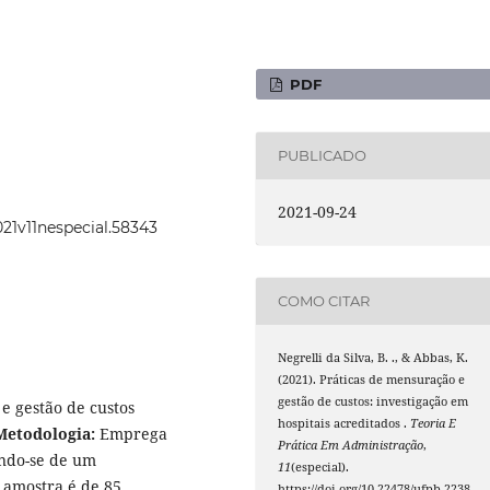
PDF
PUBLICADO
2021-09-24
021v11nespecial.58343
COMO CITAR
Negrelli da Silva, B. ., & Abbas, K.
(2021). Práticas de mensuração e
gestão de custos: investigação em
e gestão de custos
hospitais acreditados .
Teoria E
Metodologia:
Emprega
Prática Em Administração
,
zando-se de um
11
(especial).
A amostra é de 85
https://doi.org/10.22478/ufpb.2238-