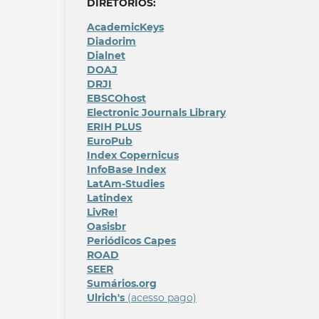
DIRETÓRIOS:
AcademicKeys
Diadorim
Dialnet
DOAJ
DRJI
EBSCOhost
Electronic Journals Library
ERIH PLUS
EuroPub
Index Copernicus
InfoBase Index
LatAm-Studies
Latindex
LivRe!
Oasisbr
Periódicos Capes
ROAD
SEER
Sumários.org
Ulrich's
(acesso pago)