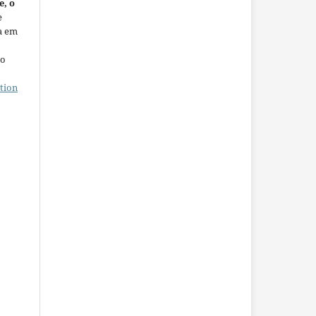
e, o
e
a em
ho
tion