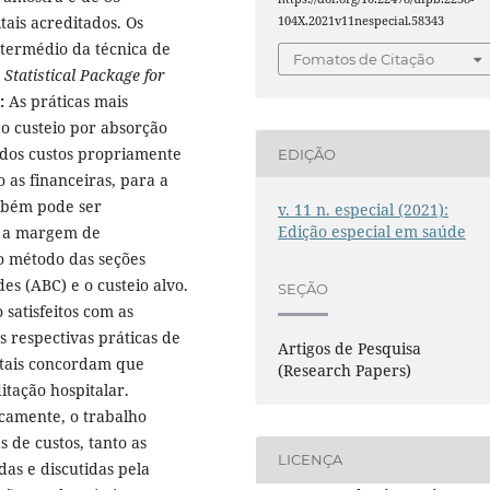
tais acreditados. Os
104X.2021v11nespecial.58343
ntermédio da técnica de
Fomatos de Citação
a
Statistical Package for
:
As práticas mais
 o custeio por absorção
 dos custos propriamente
EDIÇÃO
 as financeiras, para a
mbém pode ser
v. 11 n. especial (2021):
Edição especial em saúde
e a margem de
 o método das seções
s (ABC) e o custeio alvo.
SEÇÃO
 satisfeitos com as
 respectivas práticas de
Artigos de Pesquisa
itais concordam que
(Research Papers)
itação hospitalar.
amente, o trabalho
s de custos, tanto as
LICENÇA
das e discutidas pela