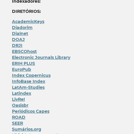
Indexadores:
DIRETÓRIOS:
AcademicKeys
Diadorim
Dialnet
DOAJ
DRJI
EBSCOhost
Electronic Journals Library
ERIH PLUS
EuroPub
Index Copernicus
InfoBase Index
LatAm-Studies
Latindex
LivRe!
Oasisbr
Periódicos Capes
ROAD
SEER
Sumários.org